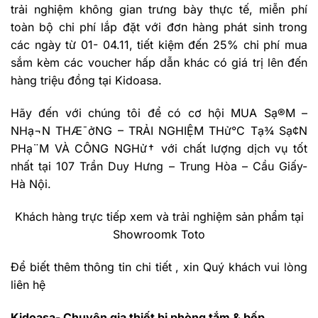
trải nghiệm không gian trưng bày thực tế, miễn phí
toàn bộ chi phí lắp đặt với đơn hàng phát sinh trong
các ngày từ 01- 04.11, tiết kiệm đến 25% chi phí mua
sắm kèm các voucher hấp dẫn khác có giá trị lên đến
hàng triệu đồng tại Kidoasa.
Hãy đến với chúng tôi để có cơ hội MUA Sạ®M –
NHạ¬N THÆ¯ởNG – TRẢI NGHIỆM THử°C Tạ¾ Sạ¢N
PHạ¨M VÀ CÔNG NGHử† với chất lượng dịch vụ tốt
nhất tại 107 Trần Duy Hưng – Trung Hòa – Cầu Giấy-
Hà Nội.
Khách hàng trực tiếp xem và trải nghiệm sản phẩm tại
Showroomk Toto
Để biết thêm thông tin chi tiết , xin Quý khách vui lòng
liên hệ
Kidoasa- Chuyên gia thiết bị phòng tắm & bếp