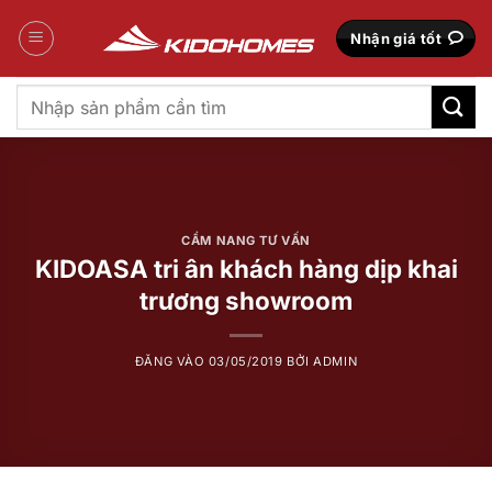
Bỏ
qua
Nhận giá tốt
nội
dung
Tìm
kiếm:
CẨM NANG TƯ VẤN
KIDOASA tri ân khách hàng dịp khai
trương showroom
ĐĂNG VÀO
03/05/2019
BỞI
ADMIN