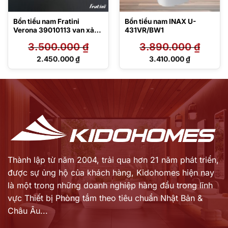
Bồn tiểu nam Fratini
Bồn tiểu nam INAX U-
Verona 39010113 van xả
431VR/BW1
cơ treo lửng
3.500.000
₫
3.890.000
₫
Giá
Giá
2.450.000
₫
3.410.000
₫
gốc
gốc
Giá
Giá
là:
là:
hiện
hiện
3.500.000 ₫.
3.890.000 ₫.
tại
tại
là:
là:
2.450.000 ₫.
3.410.000 ₫.
Thành lập từ năm 2004, trải qua hơn 21 năm phát triển,
được sự ủng hộ của khách hàng,
Kidohomes hiện nay
là một trong những doanh nghiệp hàng đầu trong lĩnh
vực Thiết bị Phòng tắm theo tiêu chuẩn Nhật Bản &
Châu Âu...