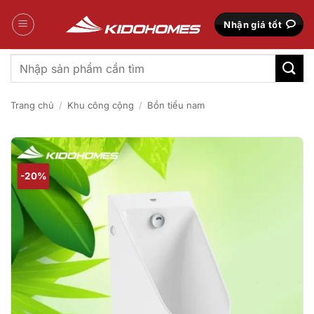
Bỏ
qua
Nhận giá tốt
nội
dung
Tìm
kiếm:
Trang chủ
/
Khu công cộng
/
Bồn tiểu nam
-20%