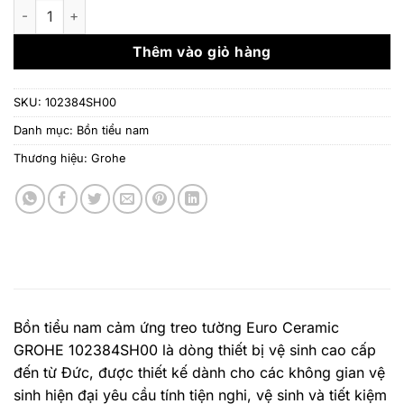
là:
tại
Bồn tiểu nam cảm ứng treo tường Euro Ceramic GROHE 1023
27.000.000 ₫.
là:
21.
Thêm vào giỏ hàng
SKU:
102384SH00
Danh mục:
Bồn tiểu nam
Thương hiệu:
Grohe
Bồn tiểu nam cảm ứng treo tường Euro Ceramic
GROHE 102384SH00 là dòng thiết bị vệ sinh cao cấp
đến từ Đức, được thiết kế dành cho các không gian vệ
sinh hiện đại yêu cầu tính tiện nghi, vệ sinh và tiết kiệm