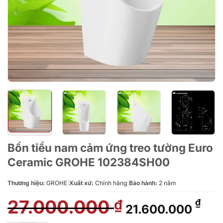
Bồn tiểu nam cảm ứng treo tường Euro
Ceramic GROHE 102384SH00
Thương hiệu:
GROHE
|
Xuất xứ:
Chính hãng
|
Bảo hành:
2 năm
27.000.000
Giá
Giá
₫
₫
21.600.000
gốc
hiệ