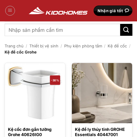
Bỏ
qua
Nhận giá tốt
nội
dung
Tìm
kiếm:
Trang chủ
/
Thiết bị vệ sinh
/
Phụ kiện phòng tắm
/
Kệ để cốc
/
Kệ để cốc Grohe
-30%
Kệ cốc đơn gắn tường
Kệ để ly thủy tinh GROHE
Grohe 40626IG0
Essentials 40447001