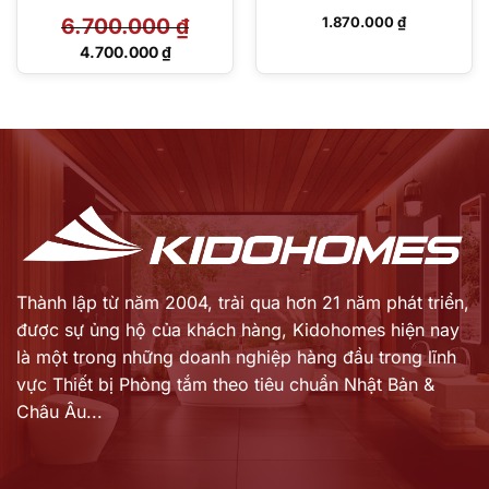
6.700.000
₫
1.870.000
₫
Giá
4.700.000
₫
gốc
Giá
là:
hiện
6.700.000 ₫.
tại
là:
4.700.000 ₫.
Thành lập từ năm 2004, trải qua hơn 21 năm phát triển,
được sự ủng hộ của khách hàng,
Kidohomes hiện nay
là một trong những doanh nghiệp hàng đầu trong lĩnh
vực Thiết bị Phòng tắm theo tiêu chuẩn Nhật Bản &
Châu Âu...