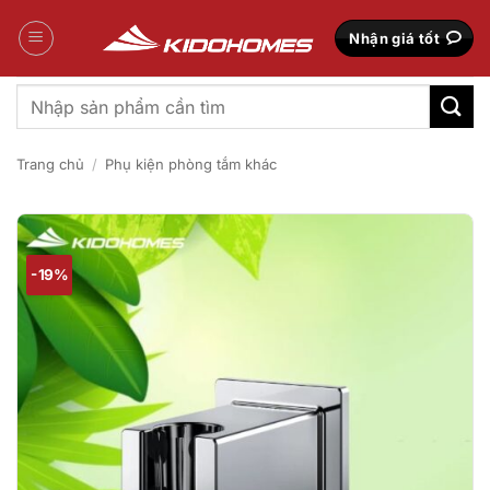
Bỏ
qua
Nhận giá tốt
nội
dung
Tìm
kiếm:
Trang chủ
/
Phụ kiện phòng tắm khác
-19%