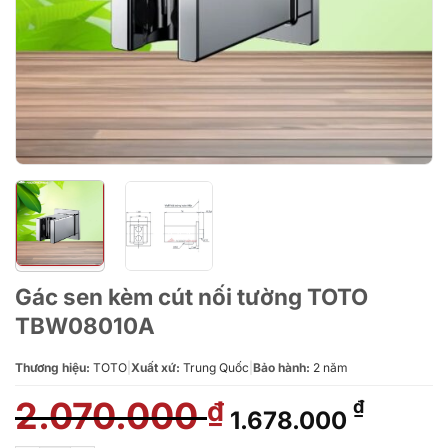
Gác sen kèm cút nối tường TOTO
TBW08010A
Thương hiệu:
TOTO
|
Xuất xứ:
Trung Quốc
|
Bảo hành:
2 năm
2.070.000
Giá
Giá
₫
₫
1.678.000
gốc
hiện