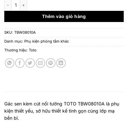
là:
tại
Gác sen kèm cút nối tường TOTO TBW08010A số lượng
2.070.000 ₫.
là:
1.678.
Thêm vào giỏ hàng
SKU:
TBW08010A
Danh mục:
Phụ kiện phòng tắm khác
Thương hiệu:
Toto
Gác sen kèm cút nối tường TOTO TBW08010A là phụ
kiện thiết yếu, sở hữu thiết kế tinh gọn cùng lớp mạ
bền bỉ.