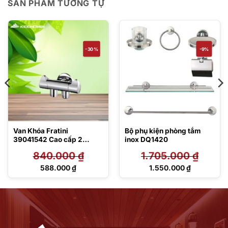
SẢN PHẨM TƯƠNG TỰ
-30%
-9%
Van Khóa Fratini
Bộ phụ kiện phòng tắm
39041542 Cao cấp 2
inox DQ1420
đường nước
840.000
₫
1.705.000
₫
Giá
Giá
588.000
₫
1.550.000
₫
gốc
gốc
Giá
Giá
là:
là:
hiện
hiện
840.000 ₫.
1.705.000 ₫.
tại
tại
là:
là:
588.000 ₫.
1.550.000 ₫.