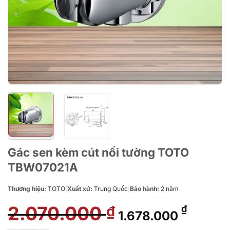
Gác sen kèm cút nối tường TOTO
TBW07021A
Thương hiệu:
TOTO
|
Xuất xứ:
Trung Quốc
|
Bảo hành:
2 năm
2.070.000
Giá
Giá
₫
₫
1.678.000
gốc
hiện