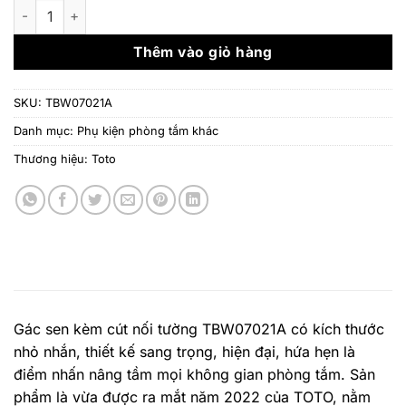
là:
tại
Gác sen kèm cút nối tường TOTO TBW07021A số lượng
2.070.000 ₫.
là:
1.678.
Thêm vào giỏ hàng
SKU:
TBW07021A
Danh mục:
Phụ kiện phòng tắm khác
Thương hiệu:
Toto
Gác sen kèm cút nối tường TBW07021A có kích thước
nhỏ nhắn, thiết kế sang trọng, hiện đại, hứa hẹn là
điểm nhấn nâng tầm mọi không gian phòng tắm. Sản
phẩm là vừa được ra mắt năm 2022 của TOTO, nằm