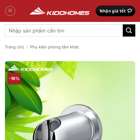
Bỏ
qua
Nhận giá tốt
nội
dung
Tìm
kiếm:
Trang chủ
/
Phụ kiện phòng tắm khác
-19%