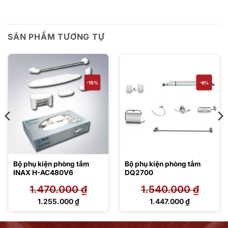
SẢN PHẨM TƯƠNG TỰ
-15%
-6%
Bộ phụ kiện phòng tắm
Bộ phụ kiện phòng tắm
INAX H-AC480V6
DQ2700
1.470.000
₫
1.540.000
₫
Giá
Giá
1.255.000
₫
1.447.000
₫
gốc
gốc
Giá
Giá
là:
là:
hiện
hiện
1.470.000 ₫.
1.540.000 ₫.
tại
tại