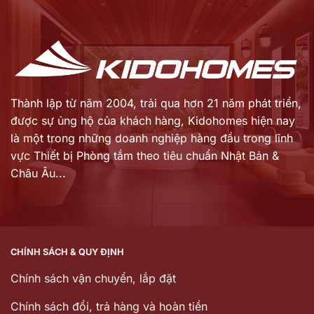
là:
là:
1.255.000 ₫.
1.447.000 ₫.
Thành lập từ năm 2004, trải qua hơn 21 năm phát triển,
được sự ủng hộ của khách hàng,
Kidohomes hiện nay
là một trong những doanh nghiệp hàng đầu trong lĩnh
vực Thiết bị Phòng tắm theo tiêu chuẩn Nhật Bản &
Châu Âu...
CHÍNH SÁCH & QUY ĐỊNH
Chính sách vận chuyển, lắp đặt
Chính sách đổi, trả hàng và hoàn tiền