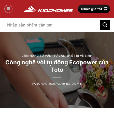
Bỏ
qua
Nhận giá tốt
nội
dung
Tìm
kiếm:
CẨM NANG TƯ VẤN
,
TƯ VẤN THIẾT BỊ VỆ SINH
Công nghệ vòi tự động Ecopower của
Toto
ĐĂNG VÀO
16/07/2019
BỞI
ADMIN