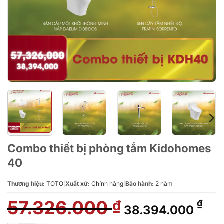
Combo thiết bị phòng tắm Kidohomes
40
Thương hiệu:
TOTO
|
Xuất xứ:
Chính hãng
|
Bảo hành:
2 năm
57.326.000
Giá
Giá
₫
₫
38.394.000
gốc
hiệ