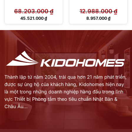
68.203.000
₫
12.988.000
₫
Giá
Giá
45.521.000
₫
8.957.000
₫
gốc
gốc
Giá
Giá
là:
là:
hiện
hiện
68.203.000 ₫.
12.988.000 ₫.
tại
tại
là:
là:
45.521.000 ₫.
8.957.000 ₫.
Thành lập từ năm 2004, trải qua hơn 21 năm phát triển,
được sự ủng hộ của khách hàng,
Kidohomes hiện nay
là một trong những doanh nghiệp hàng đầu trong lĩnh
vực Thiết bị Phòng tắm theo tiêu chuẩn Nhật Bản &
Châu Âu...