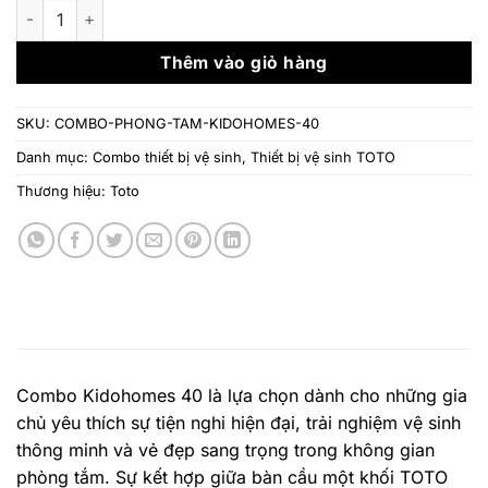
là:
tại
Combo thiết bị phòng tắm Kidohomes 40 số lượng
57.326.000 ₫.
là:
38.
Thêm vào giỏ hàng
SKU:
COMBO-PHONG-TAM-KIDOHOMES-40
Danh mục:
Combo thiết bị vệ sinh
,
Thiết bị vệ sinh TOTO
Thương hiệu:
Toto
Combo Kidohomes 40 là lựa chọn dành cho những gia
chủ yêu thích sự tiện nghi hiện đại, trải nghiệm vệ sinh
thông minh và vẻ đẹp sang trọng trong không gian
phòng tắm. Sự kết hợp giữa bàn cầu một khối TOTO