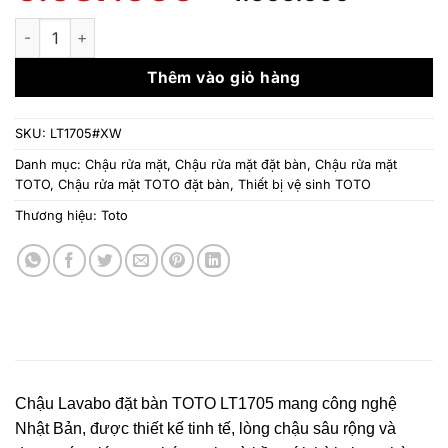
gốc
hiện
là:
tại
Chậu rửa mặt TOTO LT1705#XW - Đặt bàn số lượng
6.087.000 ₫.
là:
4.565.
Thêm vào giỏ hàng
SKU:
LT1705#XW
Danh mục:
Chậu rửa mặt
,
Chậu rửa mặt đặt bàn
,
Chậu rửa mặt
TOTO
,
Chậu rửa mặt TOTO đặt bàn
,
Thiết bị vệ sinh TOTO
Thương hiệu:
Toto
Chậu Lavabo đặt bàn TOTO LT1705 mang công nghệ
Nhật Bản, được thiết kế tinh tế, lòng chậu sâu rộng và