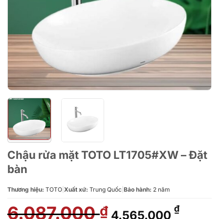
Chậu rửa mặt TOTO LT1705#XW – Đặt
bàn
Thương hiệu:
TOTO
|
Xuất xứ:
Trung Quốc
|
Bảo hành:
2 năm
6.087.000
Giá
Giá
₫
₫
4.565.000