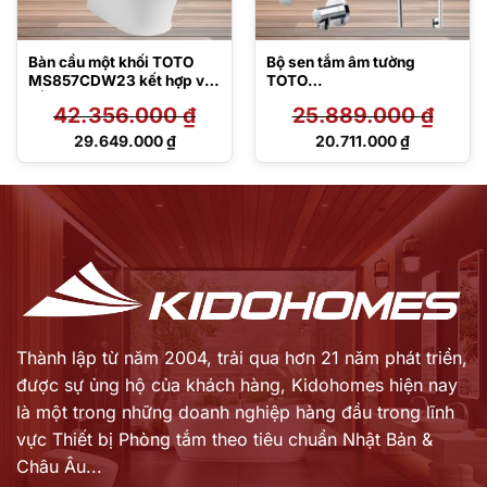
Bàn cầu một khối TOTO
Bộ sen tắm âm tường
MS857CDW23 kết hợp với
TOTO
nắp rửa điện tử Washlet S7
TBW01010A/TBW01015B/
42.356.000
₫
25.889.000
₫
– TCF47360GAA
TBW01014B/TBW08003A1
/TBG04304BA/TBN01001
Giá
Giá
29.649.000
₫
20.711.000
₫
B
gốc
gốc
Giá
Giá
là:
là:
hiện
hiện
42.356.000 ₫.
25.889.000 ₫.
tại
tại
là:
là:
29.649.000 ₫.
20.711.000 ₫.
Thành lập từ năm 2004, trải qua hơn 21 năm phát triển,
được sự ủng hộ của khách hàng,
Kidohomes hiện nay
là một trong những doanh nghiệp hàng đầu trong lĩnh
vực Thiết bị Phòng tắm theo tiêu chuẩn Nhật Bản &
Châu Âu...