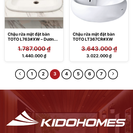
Chậu rửa mặt đặt bàn
Chậu rửa mặt đặt bàn
TOTO L763#XW – Dương
TOTO LT367CR#XW
vành
1.787.000
₫
3.643.000
₫
Giá
Giá
1.440.000
₫
3.022.000
₫
gốc
gốc
Giá
Giá
là:
là:
hiện
hiện
1.787.000 ₫.
3.643.000 ₫.
tại
tại
1
2
3
4
5
6
7
là:
là:
1.440.000 ₫.
3.022.000 ₫.