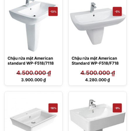
là:
là:
3.950.000 ₫.
2.767.000 ₫.
-13%
-5%
Chậu rửa mặt American
Chậu rửa mặt American
standard WP-F518/7118
Standard WP-F518/F718
4.500.000
₫
4.500.000
₫
Giá
Giá
3.900.000
₫
4.280.000
₫
gốc
gốc
Giá
Giá
là:
là:
hiện
hiện
4.500.000 ₫.
4.500.000 ₫.
tại
tại
là:
là:
3.900.000 ₫.
4.280.000 ₫.
-18%
-9%