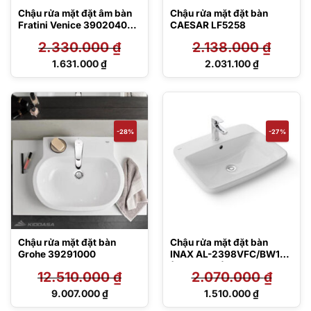
Chậu rửa mặt đặt âm bàn
Chậu rửa mặt đặt bàn
Fratini Venice 39020408
CAESAR LF5258
dáng chữ nhật
2.330.000
₫
2.138.000
₫
Giá
Giá
1.631.000
₫
2.031.100
₫
gốc
gốc
Giá
Giá
là:
là:
hiện
hiện
2.330.000 ₫.
2.138.000 ₫.
tại
tại
là:
là:
1.631.000 ₫.
2.031.100 ₫.
-28%
-27%
Chậu rửa mặt đặt bàn
Chậu rửa mặt đặt bàn
Grohe 39291000
INAX AL-2398VFC/BW1
(AL-2398V) _ Dương vành
12.510.000
₫
2.070.000
₫
dùng cho vòi 1 lỗ
Giá
Giá
9.007.000
₫
1.510.000
₫
gốc
gốc
Giá
Giá