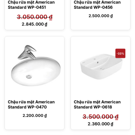
Chậu rửa mặt American
Chậu rửa mặt American
Standard WP-0451
Standard WP-0456
3.050.000
₫
2.500.000
₫
Giá
2.845.000
₫
gốc
Giá
là:
hiện
3.050.000 ₫.
tại
là:
2.845.000 ₫.
-33%
Chậu rửa mặt American
Chậu rửa mặt American
Standard WP-0470
Standard WP-0618
2.200.000
₫
3.500.000
₫
Giá
2.360.000
₫
gốc
Giá
là:
hiện