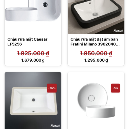
Chậu rửa mặt Caesar
Chậu rửa mặt đặt âm bàn
LF5256
Fratini Milano 39020407
dáng vuông
1.825.000
₫
1.850.000
₫
Giá
Giá
1.679.000
₫
1.295.000
₫
gốc
gốc
Giá
Giá
là:
là:
hiện
hiện
1.825.000 ₫.
1.850.000 ₫.
tại
tại
là:
là:
1.679.000 ₫.
1.295.000 ₫.
-30%
-5%