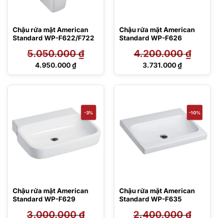
Chậu rửa mặt American
Chậu rửa mặt American
Standard WP-F622/F722
Standard WP-F626
5.050.000
₫
4.200.000
₫
Giá
Giá
4.950.000
₫
3.731.000
₫
gốc
gốc
Giá
Giá
là:
là:
hiện
hiện
5.050.000 ₫.
4.200.000 ₫.
tại
tại
là:
là:
4.950.000 ₫.
3.731.000 ₫.
-3%
-10%
Chậu rửa mặt American
Chậu rửa mặt American
Standard WP-F629
Standard WP-F635
3.000.000
₫
2.400.000
₫