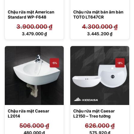
Chậu rửa mặt American
Chậu rửa mặt bán âm bàn
Standard WP-F648
TOTO LT647CR
3.900.000
₫
4.300.000
₫
Giá
Giá
3.479.000
₫
3.445.200
₫
gốc
gốc
Giá
Giá
là:
là:
hiện
hiện
3.900.000 ₫.
4.300.000 ₫.
tại
tại
là:
là:
3.479.000 ₫.
3.445.200 ₫.
-5%
-8%
Chậu rửa mặt Caesar
Chậu rửa mặt Caesar
L2014
L2150 – Treo tường
506.000
₫
626.000
₫
Giá
Giá
480.000
₫
575.920
₫