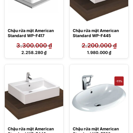
Chậu rửa mặt American
Chậu rửa mặt American
Standard WP-F417
Standard WP-F445
3.300.000
₫
2.200.000
₫
Giá
Giá
2.258.280
₫
1.980.000
₫
gốc
gốc
Giá
Giá
là:
là:
hiện
hiện
3.300.000 ₫.
2.200.000 ₫.
tại
tại
là:
là:
2.258.280 ₫.
1.980.000 ₫.
-11%
Chậu rửa mặt American
Chậu rửa mặt American