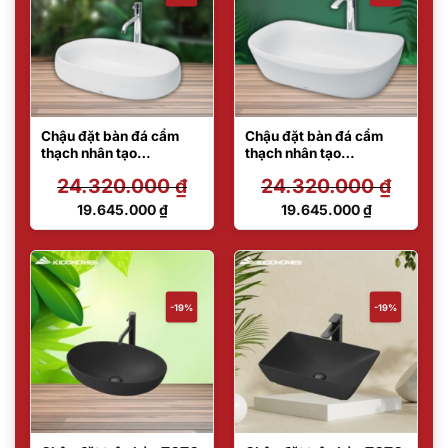
Chậu đặt bàn đá cẩm
Chậu đặt bàn đá cẩm
thạch nhân tạo
thạch nhân tạo
PJS05WE#GW
PJS07WE#GW
24.320.000
₫
24.320.000
₫
Giá
Giá
19.645.000
₫
19.645.000
₫
gốc
gốc
Giá
Giá
là:
là:
hiện
hiện
24.320.000 ₫.
24.320.000 ₫.
tại
tại
là:
là:
19.645.000 ₫.
19.645.000 ₫.
-19%
-19%