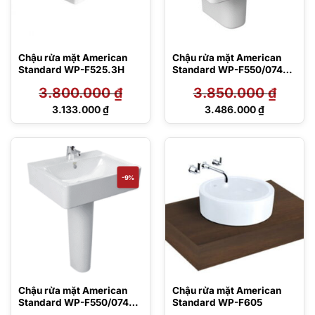
Chậu rửa mặt American
Chậu rửa mặt American
Standard WP-F525.3H
Standard WP-F550/0740-
WT
3.800.000
₫
3.850.000
₫
Giá
Giá
3.133.000
₫
3.486.000
₫
gốc
gốc
Giá
Giá
là:
là:
hiện
hiện
3.800.000 ₫.
3.850.000 ₫.
tại
tại
là:
là:
3.133.000 ₫.
3.486.000 ₫.
-9%
Chậu rửa mặt American
Chậu rửa mặt American
Standard WP-F550/0742-
Standard WP-F605
WT