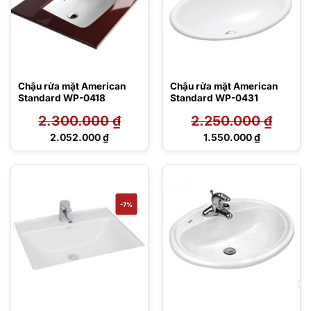
Chậu rửa mặt American
Chậu rửa mặt American
Standard WP-0418
Standard WP-0431
2.300.000
₫
2.250.000
₫
Giá
Giá
2.052.000
₫
1.550.000
₫
gốc
gốc
Giá
Giá
là:
là:
hiện
hiện
2.300.000 ₫.
2.250.000 ₫.
tại
tại
là:
là:
2.052.000 ₫.
1.550.000 ₫.
-7%