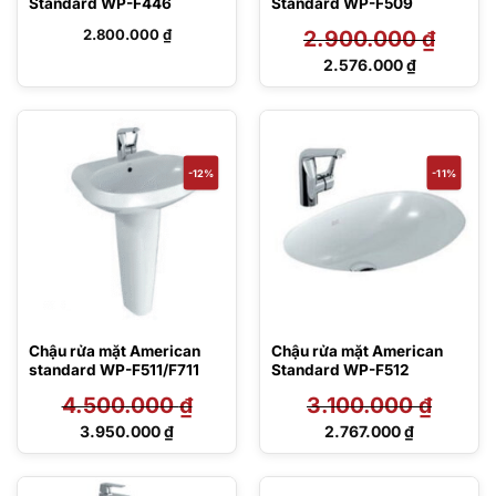
Standard WP-F446
Standard WP-F509
2.800.000
₫
2.900.000
₫
Giá
2.576.000
₫
gốc
Giá
là:
hiện
2.900.000 ₫.
tại
là:
2.576.000 ₫.
-12%
-11%
Chậu rửa mặt American
Chậu rửa mặt American
standard WP-F511/F711
Standard WP-F512
4.500.000
₫
3.100.000
₫
Giá
Giá
3.950.000
₫
2.767.000
₫
gốc
gốc
Giá
Giá
là:
là:
hiện
hiện
4.500.000 ₫.
3.100.000 ₫.
tại
tại