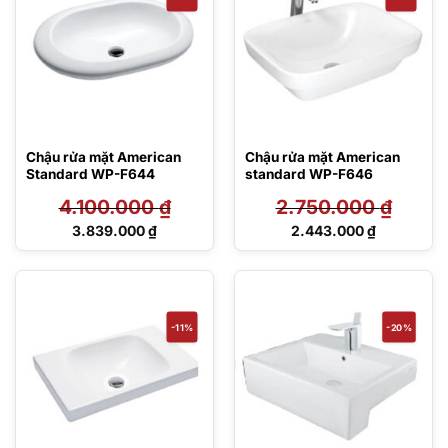
Chậu rửa mặt American
Chậu rửa mặt American
Standard WP-F644
standard WP-F646
4.100.000
₫
2.750.000
₫
Giá
Giá
3.839.000
₫
2.443.000
₫
gốc
gốc
Giá
Giá
là:
là:
hiện
hiện
4.100.000 ₫.
2.750.000 ₫.
tại
tại
là:
là:
3.839.000 ₫.
2.443.000 ₫.
-11%
-20%