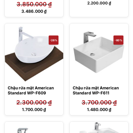
3.850.000
₫
2.200.000
₫
Giá
3.486.000
₫
gốc
Giá
là:
hiện
3.850.000 ₫.
tại
là:
3.486.000 ₫.
-26%
-60%
Chậu rửa mặt American
Chậu rửa mặt American
Standard WP-F609
Standard WP-F611
2.300.000
₫
3.700.000
₫
Giá
Giá
1.700.000
₫
1.480.000
₫
gốc
gốc
Giá
Giá
là:
là:
hiện
hiện
2.300.000 ₫.
3.700.000 ₫.
tại
tại
là:
là: