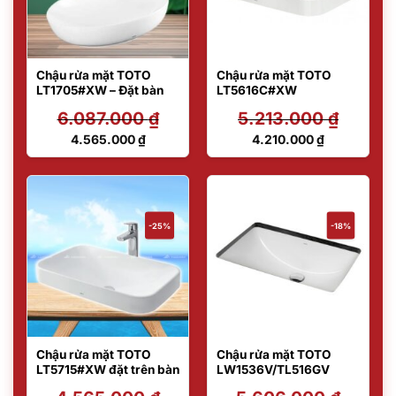
Chậu rửa mặt TOTO
Chậu rửa mặt TOTO
LT1705#XW – Đặt bàn
LT5616C#XW
6.087.000
₫
5.213.000
₫
Giá
Giá
4.565.000
₫
4.210.000
₫
gốc
gốc
Giá
Giá
là:
là:
hiện
hiện
6.087.000 ₫.
5.213.000 ₫.
tại
tại
là:
là:
4.565.000 ₫.
4.210.000 ₫.
-25%
-18%
Chậu rửa mặt TOTO
Chậu rửa mặt TOTO
LT5715#XW đặt trên bàn
LW1536V/TL516GV