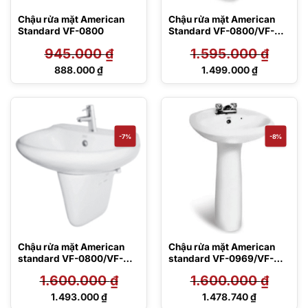
Chậu rửa mặt American
Chậu rửa mặt American
Standard VF-0800
Standard VF-0800/VF-
0901
945.000
₫
1.595.000
₫
Giá
Giá
888.000
₫
1.499.000
₫
gốc
gốc
Giá
Giá
là:
là:
hiện
hiện
945.000 ₫.
1.595.000 ₫.
tại
tại
là:
là:
888.000 ₫.
1.499.000 ₫.
-7%
-8%
Chậu rửa mặt American
Chậu rửa mặt American
standard VF-0800/VF-
standard VF-0969/VF-
0911
0901
1.600.000
₫
1.600.000
₫
Giá
Giá
1.493.000
₫
1.478.740
₫
gốc
gốc