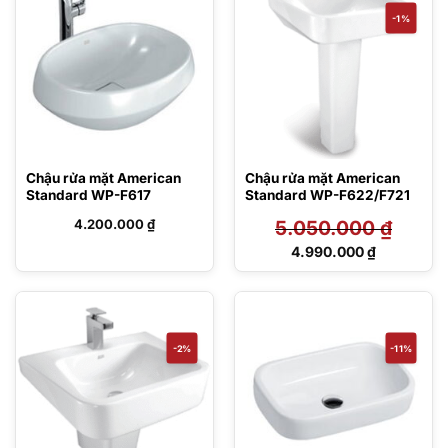
1.700.000 ₫.
1.480.000 ₫.
-1%
Chậu rửa mặt American
Chậu rửa mặt American
Standard WP-F617
Standard WP-F622/F721
4.200.000
₫
5.050.000
₫
Giá
4.990.000
₫
gốc
Giá
là:
hiện
5.050.000 ₫.
tại
là:
4.990.000 ₫.
-2%
-11%