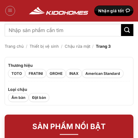
Bỏ
qua
Nhận giá tốt
nội
dung
Tìm
kiếm:
Trang chủ
/
Thiết bị vệ sinh
/
Chậu rửa mặt
/
Trang 3
Thương hiệu
TOTO
FRATINI
GROHE
INAX
American Standard
Loại chậu
Âm bàn
Đặt bàn
SẢN PHẨM NỔI BẬT