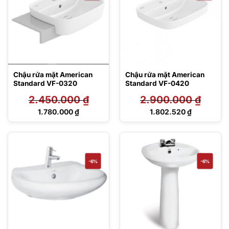
Chậu rửa mặt American
Chậu rửa mặt American
Standard VF-0320
Standard VF-0420
2.450.000
₫
2.900.000
₫
Giá
Giá
1.780.000
₫
1.802.520
₫
gốc
gốc
Giá
Giá
là:
là:
hiện
hiện
2.450.000 ₫.
2.900.000 ₫.
tại
tại
là:
là:
1.780.000 ₫.
1.802.520 ₫.
-6%
-6%