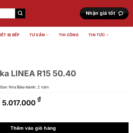
Nhận giá tốt
IẾT BỊ BẾP
TƯ VẤN
THI CÔNG
TIN TỨC
eka LINEA R15 50.40
 Ban Nha
|
Bảo hành:
2 năm
Giá
Giá
₫
₫
5.017.000
gốc
hiện
là:
tại
50.40 số lượng
6.699.000 ₫.
là:
5.017.000 ₫.
Thêm vào giỏ hàng