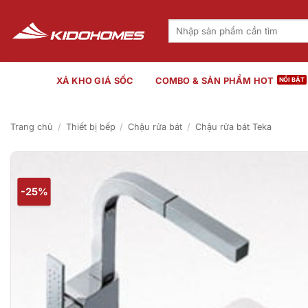
Bỏ
qua
Tìm
kiếm:
nội
dung
XẢ KHO GIÁ SỐC
COMBO & SẢN PHẨM HOT
Trang chủ
/
Thiết bị bếp
/
Chậu rửa bát
/
Chậu rửa bát Teka
-25%