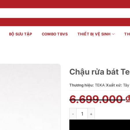
BỘ SƯU TẬP
COMBO TBVS
THIẾT BỊ VỆ SINH
TH
Chậu rửa bát T
Thương hiệu:
TEKA
|
Xuất xứ:
Tây
6.699.000
Chậu rửa bát Teka LINEA R15 