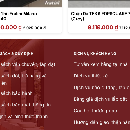
1 hố Fratini Milano
Chậu Đá TEKA FORSQUARE 7
040
(Grey)
00.000
₫
Giá
Giá
9.119.000
₫
Giá
2.925.000
₫
7.112
gốc
hiện
gốc
là:
tại
là:
3.900.000 ₫.
là:
9.119.
2.925.000 ₫.
 SÁCH & QUY ĐỊNH
DỊCH VỤ KHÁCH HÀNG
 sách vận chuyển, lắp đặt
Tư vấn xem hàng tại nhà
sách đổi, trả hàng và
Dịch vụ thiết kế
iền
Dịch vu bảo dưỡng, lắp đ
 sách bảo hành
Bảng giá dịch vụ lắp đặt
 sách bảo mật thông tin
Câu hỏi thường gặp
ịnh và hình thức thanh
Hướng dẫn giao nhận hà