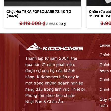
Chậu Đá TEKA FORSQUARE 72.40 TG
Chậu rửa bát 
(Black)
390901085
9.119.000
₫
Giá
Giá
3.9
8.663.000
₫
gốc
hiện
là:
tại
9.119.000 ₫.
là:
₫.
8.663.000 ₫.
CHÍNH
Chính
Thành lập từ năm 2004, trải
qua hơn 21 năm phát triển,
Chính 
được sự ủng hộ của khách
hoàn t
hàng,
Kidohomes hiện nay là
Chinh
một trong những doanh nghiệp
hàng đầu trong lĩnh vực Thiết bị
Chính
Phòng tắm theo tiêu chuẩn
Quy đ
Nhật Bản & Châu Âu...
toán