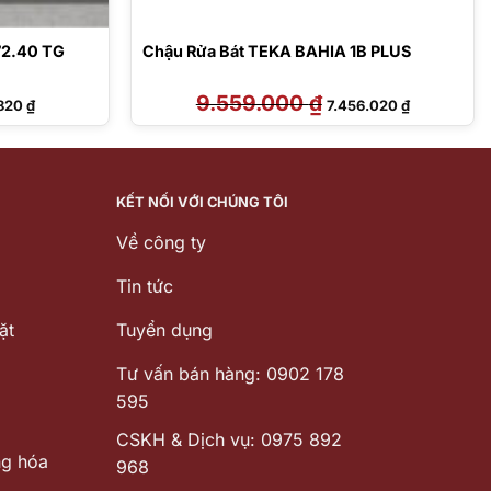
2.40 TG
Chậu Rửa Bát TEKA BAHIA 1B PLUS
Giá
9.559.000
₫
Giá
Giá
.820
₫
7.456.020
₫
hiện
gốc
hiện
tại
là:
tại
000 ₫.
là:
9.559.000 ₫.
là:
7.112.820 ₫.
7.456.020 ₫
KẾT NỐI VỚI CHÚNG TÔI
Về công ty
Tin tức
ặt
Tuyển dụng
Tư vấn bán hàng: 0902 178
595
CSKH & Dịch vụ: 0975 892
ng hóa
968