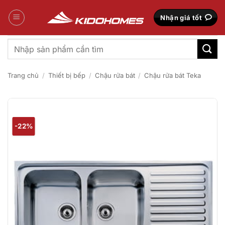
Bỏ
qua
Nhận giá tốt
nội
dung
Tìm
kiếm:
Trang chủ
/
Thiết bị bếp
/
Chậu rửa bát
/
Chậu rửa bát Teka
-22%