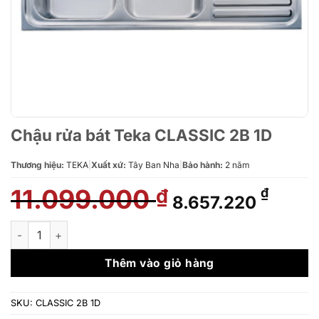
Chậu rửa bát Teka CLASSIC 2B 1D
Thương hiệu:
TEKA
|
Xuất xứ:
Tây Ban Nha
|
Bảo hành:
2 năm
11.099.000
Giá
Giá
₫
₫
8.657.220
gốc
hiện
là:
tại
Chậu rửa bát Teka CLASSIC 2B 1D số lượng
11.099.000 ₫.
là:
8.657
Thêm vào giỏ hàng
SKU:
CLASSIC 2B 1D