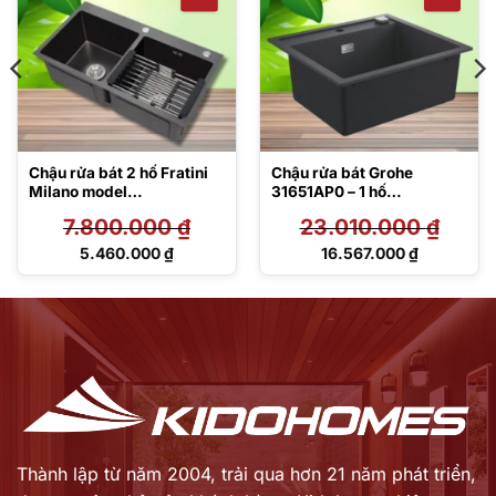
Chậu rửa bát 2 hố Fratini
Chậu rửa bát Grohe
Milano model
31651AP0 – 1 hố
390902038245GY
Composite K700-60
7.800.000
₫
23.010.000
₫
Giá
Giá
5.460.000
₫
16.567.000
₫
gốc
gốc
Giá
Giá
là:
là:
hiện
hiện
7.800.000 ₫.
23.010.000 ₫.
tại
tại
là:
là:
5.460.000 ₫.
16.567.000 ₫.
Thành lập từ năm 2004, trải qua hơn 21 năm phát triển,