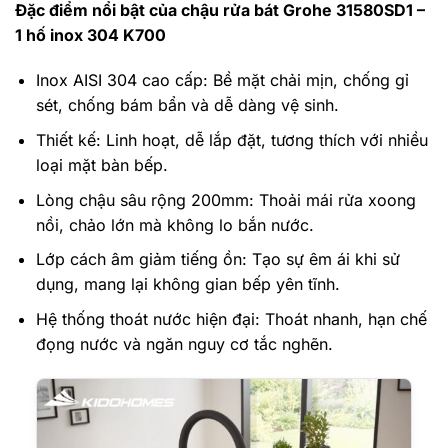
Đặc điểm nổi bật của chậu rửa bát Grohe 31580SD1 –
1 hố inox 304 K700
Inox AISI 304 cao cấp: Bề mặt chải mịn, chống gỉ
sét, chống bám bẩn và dễ dàng vệ sinh.
Thiết kế: Linh hoạt, dễ lắp đặt, tương thích với nhiều
loại mặt bàn bếp.
Lòng chậu sâu rộng 200mm: Thoải mái rửa xoong
nồi, chảo lớn mà không lo bắn nước.
Lớp cách âm giảm tiếng ồn: Tạo sự êm ái khi sử
dụng, mang lại không gian bếp yên tĩnh.
Hệ thống thoát nước hiện đại: Thoát nhanh, hạn chế
đọng nước và ngăn nguy cơ tắc nghẽn.