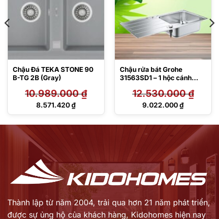
Chậu Đá TEKA STONE 90
Chậu rửa bát Grohe
B-TG 2B (Gray)
31563SD1 – 1 hộc cánh
phải Inox 304 K500
10.989.000
₫
12.530.000
₫
Giá
Giá
8.571.420
₫
9.022.000
₫
gốc
gốc
Giá
Giá
là:
là:
hiện
hiện
10.989.000 ₫.
12.530.000 ₫.
tại
tại
là:
là:
8.571.420 ₫.
9.022.000 ₫.
Thành lập từ năm 2004, trải qua hơn 21 năm phát triển,
được sự ủng hộ của khách hàng,
Kidohomes hiện nay