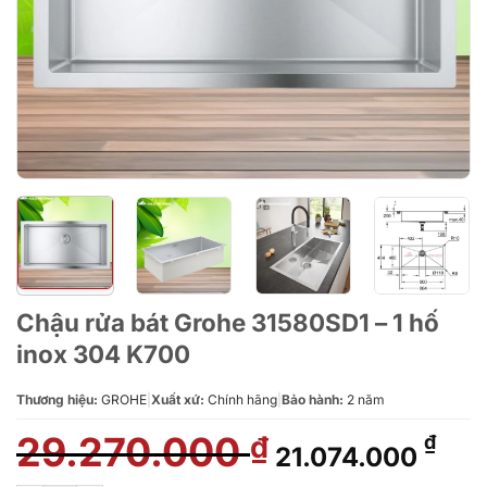
Chậu rửa bát Grohe 31580SD1 – 1 hố
inox 304 K700
Thương hiệu:
GROHE
|
Xuất xứ:
Chính hãng
|
Bảo hành:
2 năm
29.270.000
Giá
Giá
₫
₫
21.074.000
gốc
hiệ