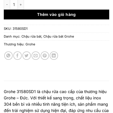
là:
tại
Chậu rửa bát Grohe 31580SD1 – 1 hố inox 304 K700 số lượng
29.270.000 ₫.
là:
21.
Thêm vào giỏ hàng
SKU:
31580SD1
Danh mục:
Chậu rửa bát
,
Chậu rửa bát Grohe
Thương hiệu:
Grohe
Grohe 31580SD1 là chậu rửa cao cấp của thương hiệu
Grohe – Đức. Với thiết kế sang trọng, chất liệu inox
304 bền bỉ và nhiều tính năng tiện ích, sản phẩm mang
đến trải nghiệm sử dụng hiện đại, đáp ứng nhu cầu của