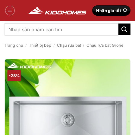
Bỏ
qua
Nhận giá tốt
nội
dung
Tìm
kiếm:
Trang chủ
/
Thiết bị bếp
/
Chậu rửa bát
/
Chậu rửa bát Grohe
-28%