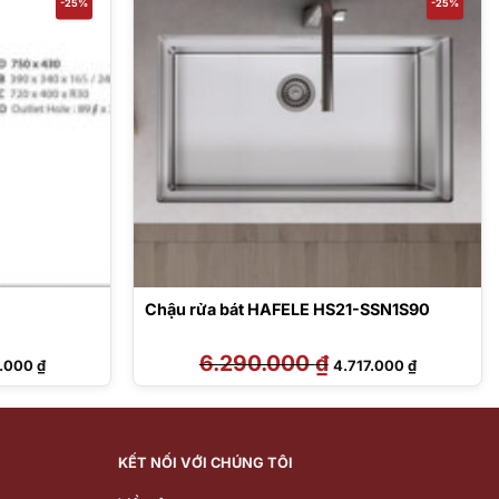
-25%
-25%
Chậu rửa bát HAFELE HS21-SSN1S90
Giá
6.290.000
₫
Giá
Giá
1.000
₫
4.717.000
₫
hiện
gốc
hiện
tại
là:
tại
.000 ₫.
là:
6.290.000 ₫.
là:
3.251.000 ₫.
4.717.000 ₫.
KẾT NỐI VỚI CHÚNG TÔI