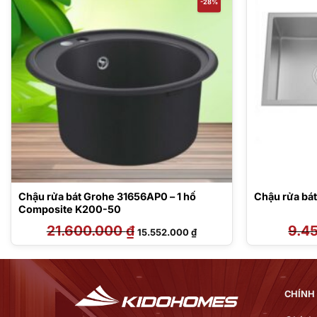
-28%
Chậu rửa bát Grohe 31656AP0 – 1 hố
Chậu rửa bát
Composite K200-50
21.600.000
₫
Giá
Giá
9.4
15.552.000
₫
gốc
hiện
là:
tại
21.600.000 ₫.
là:
 ₫.
15.552.000 ₫.
CHÍNH