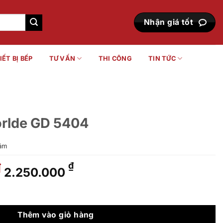
Nhận giá tốt
IẾT BỊ BẾP
TƯ VẤN
THI CÔNG
TIN TỨC
orlde GD 5404
ăm
Giá
Giá
₫
₫
2.250.000
gốc
hiện
là:
tại
số lượng
2.850.000 ₫.
là:
2.250.000 ₫.
Thêm vào giỏ hàng