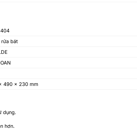
5404
 rửa bát
LDE
 LOAN
 x 490 x 230 mm
ử dụng.
n hơn.