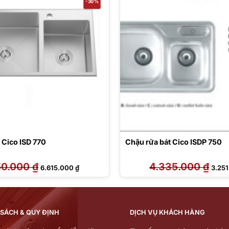
-30%
 Cico ISD 770
Chậu rửa bát Cico ISDP 750
50.000
₫
Giá
Giá
4.335.000
₫
Giá
6.615.000
₫
3.25
gốc
hiện
gốc
là:
tại
là:
9.450.000 ₫.
là:
4.335
6.615.000 ₫.
 SÁCH & QUY ĐỊNH
DỊCH VỤ KHÁCH HÀNG