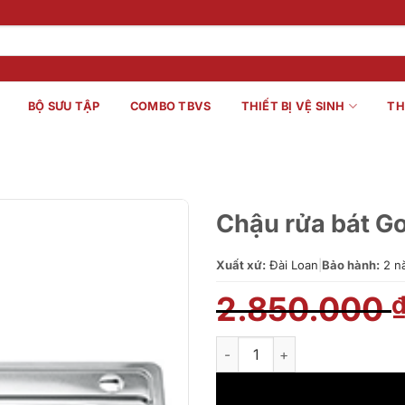
BỘ SƯU TẬP
COMBO TBVS
THIẾT BỊ VỆ SINH
TH
Chậu rửa bát G
Xuất xứ:
Đài Loan
|
Bảo hành:
2 n
2.850.000
Chậu rửa bát Gorlde GD 5404 