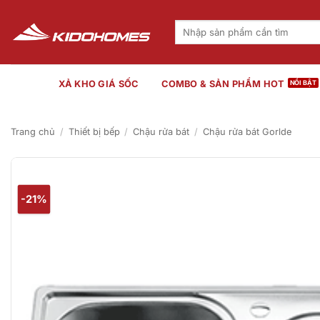
Bỏ
qua
Tìm
kiếm:
nội
dung
XẢ KHO GIÁ SỐC
COMBO & SẢN PHẨM HOT
Trang chủ
/
Thiết bị bếp
/
Chậu rửa bát
/
Chậu rửa bát Gorlde
-21%