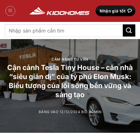
Bỏ
qua
Nhận giá tốt
nội
dung
Tìm
kiếm:
CẨM NANG TƯ VẤN
Cận cảnh Tesla Tiny House – căn nhà
“siêu giản dị” của tỷ phú Elon Musk:
Biểu tượng của lối sống bền vững và
sáng tạo
ĐĂNG VÀO
12/12/2024
BỞI
ADMIN