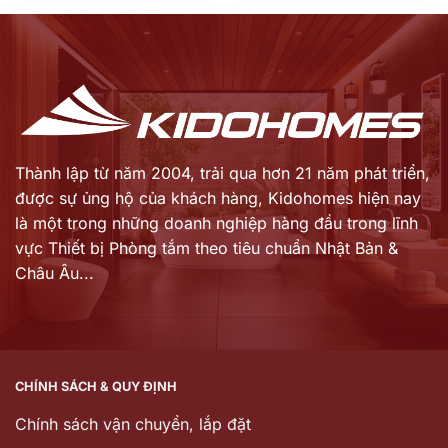
là:
là:
hiện
hiện
26.051.000 ₫.
3.850.000 ₫.
tại
tại
là:
là:
16.930.000 ₫.
2.695.000 ₫.
Thành lập từ năm 2004, trải qua hơn 21 năm phát triển,
được sự ủng hộ của khách hàng,
Kidohomes hiện nay
là một trong những doanh nghiệp hàng đầu trong lĩnh
vực Thiết bị Phòng tắm theo tiêu chuẩn Nhật Bản &
Châu Âu...
CHÍNH SÁCH & QUY ĐỊNH
Chính sách vận chuyển, lắp đặt