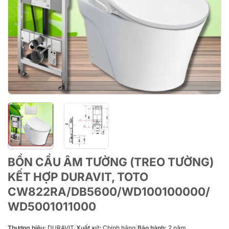
BỒN CẦU ÂM TƯỜNG (TREO TƯỜNG)
KẾT HỢP DURAVIT, TOTO
CW822RA/DB5600/WD100100000/
WD5001011000
Thương hiệu:
DURAVIT
|
Xuất xứ:
Chính hãng
|
Bảo hành:
2 năm