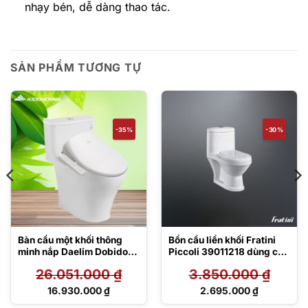
nhạy bén, dễ dàng thao tác.
SẢN PHẨM TƯƠNG TỰ
-35%
-30%
Bàn cầu một khối thông
Bồn cầu liền khối Fratini
minh nắp Daelim Dobidos
Piccoli 39011218 dùng cho
MS857DT8/DB5500
trẻ em
26.051.000
₫
3.850.000
₫
Giá
Giá
16.930.000
₫
2.695.000
₫
gốc
gốc
Giá
Giá