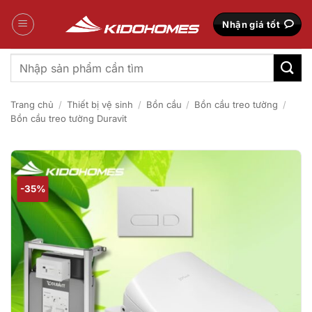
Bỏ
qua
Nhận giá tốt
nội
dung
Tìm
kiếm:
Trang chủ
/
Thiết bị vệ sinh
/
Bồn cầu
/
Bồn cầu treo tường
/
Bồn cầu treo tường Duravit
-35%