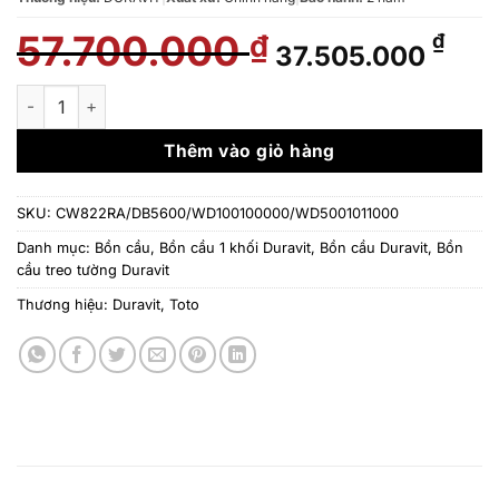
57.700.000
Giá
Giá
₫
₫
37.505.000
gốc
hiệ
là:
tại
BỒN CẦU ÂM TƯỜNG (TREO TƯỜNG) KẾT HỢP DURAVIT, TO
57.700.000 ₫.
là:
37.
Thêm vào giỏ hàng
SKU:
CW822RA/DB5600/WD100100000/WD5001011000
Danh mục:
Bồn cầu
,
Bồn cầu 1 khối Duravit
,
Bồn cầu Duravit
,
Bồn
cầu treo tường Duravit
Thương hiệu:
Duravit
,
Toto