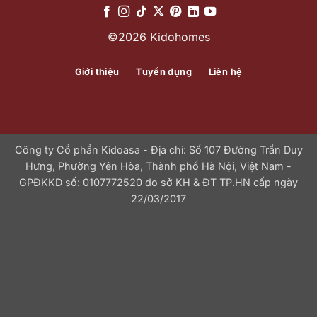
©2026 Kidohomes
Giới thiệu
Tuyển dụng
Liên hệ
Công ty Cổ phần Kidoasa - Địa chỉ: Số 107 Đường Trần Duy
Hưng, Phường Yên Hòa, Thành phố Hà Nội, Việt Nam -
GPĐKKD số: 0107772520 do sở KH & ĐT TP.HN cấp ngày
22/03/2017