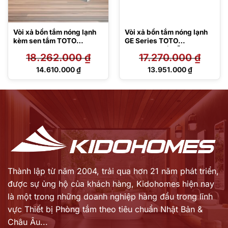
Vòi xả bồn tắm nóng lạnh
Vòi xả bồn tắm nóng lạnh
kèm sen tắm TOTO
GE Series TOTO
TBG10305AA
TBG07201B (3 lỗ)
18.262.000
₫
17.270.000
₫
Giá
Giá
14.610.000
₫
13.951.000
₫
gốc
gốc
Giá
Giá
là:
là:
hiện
hiện
18.262.000 ₫.
17.270.000 ₫.
tại
tại
là:
là:
14.610.000 ₫.
13.951.000 ₫.
Thành lập từ năm 2004, trải qua hơn 21 năm phát triển,
được sự ủng hộ của khách hàng,
Kidohomes hiện nay
là một trong những doanh nghiệp hàng đầu trong lĩnh
vực Thiết bị Phòng tắm theo tiêu chuẩn Nhật Bản &
Châu Âu...