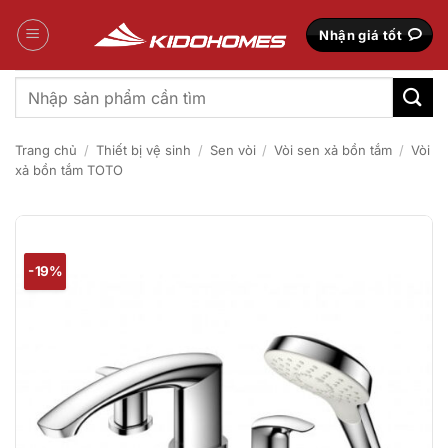
Bỏ
qua
Nhận giá tốt
nội
dung
Tìm
kiếm:
Trang chủ
/
Thiết bị vệ sinh
/
Sen vòi
/
Vòi sen xả bồn tắm
/
Vòi
xả bồn tắm TOTO
-19%