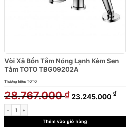
Vòi Xả Bồn Tắm Nóng Lạnh Kèm Sen
Tắm TOTO TBG09202A
Thương hiệu:
TOTO
28.767.000
Giá
Giá
₫
₫
23.245.000
gốc
hiệ
là:
tại
Vòi Xả Bồn Tắm Nóng Lạnh Kèm Sen Tắm TOTO TBG09202A s
28.767.000 ₫.
là:
23.
Thêm vào giỏ hàng