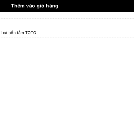
32.157.000 ₫.
Thêm vào giỏ hàng
i xả bồn tắm TOTO