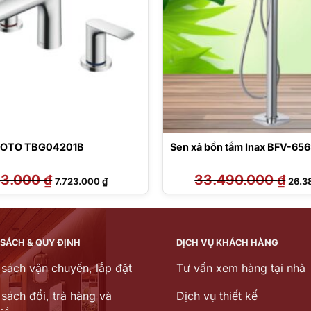
 TOTO TBG04201B
Sen xả bồn tắm Inax BFV-65
53.000
₫
Giá
Giá
33.490.000
₫
Giá
7.723.000
₫
26.3
gốc
hiện
gốc
là:
tại
là:
9.553.000 ₫.
là:
33.4
7.723.000 ₫.
 SÁCH & QUY ĐỊNH
DỊCH VỤ KHÁCH HÀNG
 sách vận chuyển, lắp đặt
Tư vấn xem hàng tại nhà
sách đổi, trả hàng và
Dịch vụ thiết kế