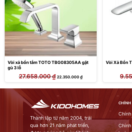
Vòi xả bồn tắm TOTO TBG08305AA gật
Vòi Xả Bồn
gù 3 lỗ
27.658.000
₫
Giá
Giá
9.5
22.350.000
₫
gốc
hiện
là:
tại
27.658.000 ₫.
là:
000 ₫.
22.350.000 ₫.
CHÍNH
Chính
Thành lập từ năm 2004, trải
qua hơn 21 năm phát triển,
Chính 