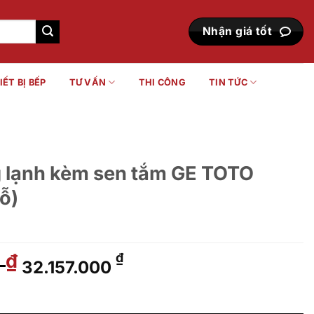
Nhận giá tốt
IẾT BỊ BẾP
TƯ VẤN
THI CÔNG
TIN TỨC
g lạnh kèm sen tắm GE TOTO
ỗ)
0
Giá
Giá
₫
₫
32.157.000
gốc
hiện
là:
tại
n tắm GE TOTO TBG07202A (4 lỗ) số lượng
39.803.000 ₫.
là: