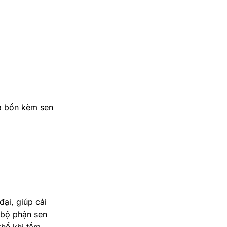
xả bồn kèm sen
ại, giúp cải
 bộ phận sen
hể khi tắm.