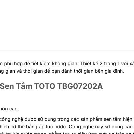
 phù hợp để tiết kiệm không gian. Thiết kế 2 trong 1 vòi 
g gian và thời gian để bạn dành thời gian bên gia đình.
Kèm Sen Tắm TOTO TBG07202A
mòn cao.
ông nghệ được sử dụng trong các sản phẩm sen tắm hiện đ
 thích cơ thể bằng áp lực nước. Công nghệ này sử dụng các
và áp lực nước mạnh, nhằm tạo ra hiệu ứng mát-xa trên cơ t