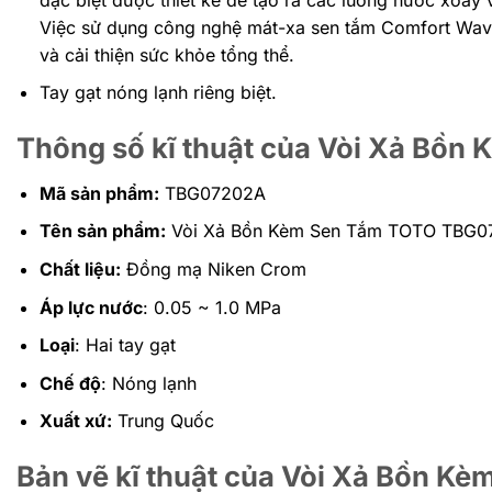
Việc sử dụng công nghệ mát-xa sen tắm Comfort Wave
và cải thiện sức khỏe tổng thể.
Tay gạt nóng lạnh riêng biệt.
Thông số kĩ thuật của Vòi Xả Bồ
Mã sản phẩm:
TBG07202A
Tên sản phẩm:
Vòi Xả Bồn Kèm Sen Tắm TOTO TBG07
Chất liệu:
Đồng mạ Niken Crom
Áp lực nước
: 0.05 ~ 1.0 MPa
Loại
: Hai tay gạt
Chế độ
: Nóng lạnh
Xuất xứ:
Trung Quốc
Bản vẽ kĩ thuật của Vòi Xả Bồn 