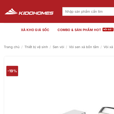
Bỏ
qua
Tìm
kiếm:
nội
dung
XẢ KHO GIÁ SỐC
COMBO & SẢN PHẨM HOT
Trang chủ
/
Thiết bị vệ sinh
/
Sen vòi
/
Vòi sen xả bồn tắm
/
Vòi xả
-19%