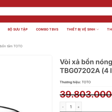
BỘ SƯU TẬP
COMBO TBVS
THIẾT BỊ VỆ SINH
TH
 bồn tắm TOTO
Vòi xả bồn nón
TBG07202A (4 l
Thương hiệu:
TOTO
39.803.00
Vòi xả bồn nóng lạnh kèm se