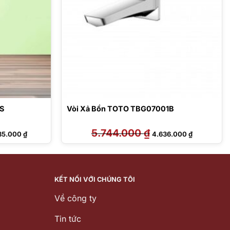
6S
Vòi Xả Bồn TOTO TBG07001B
Giá
5.744.000
₫
Giá
Giá
85.000
₫
4.636.000
₫
hiện
gốc
hiện
tại
là:
tại
90.000 ₫.
là:
5.744.000 ₫.
là:
26.385.000 ₫.
4.636.000 ₫
KẾT NỐI VỚI CHÚNG TÔI
Về công ty
Tin tức