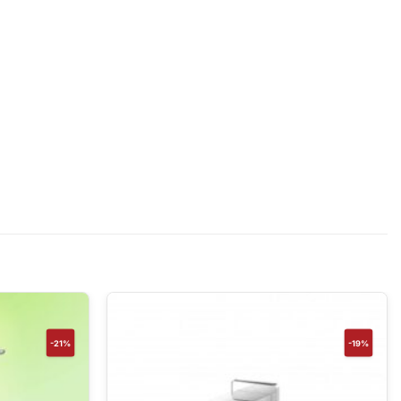
-21%
-19%