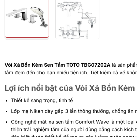
Vòi Xả Bồn Kèm Sen Tắm TOTO TBG07202A
là sản phẩm
tắm đem đến cho bạn nhiều tiện ích. Tiết kiệm cả về khôn
Lợi ích nổi bật của Vòi Xả Bồn 
Thiết kế sang trọng, tinh tế
Lớp mạ Niken dày gấp 3 lần thông thường, chống ăn 
Công nghệ mát-xa sen tắm Comfort Wave là một loại c
thiện trải nghiệm tắm của người dùng bằng cách kích
đặc biệt được thiết kế để tạo ra các luồng nước xoáy 