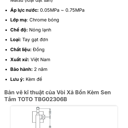
Matsu (loại đặt sàn)
Áp lực nước:
0.05MPa ~ 0.75MPa
Lớp mạ
: Chrome bóng
Chế độ:
Nóng lạnh
Loại:
Tay gạt đơn
Chất liệu:
Đồng
Xuất xứ:
Việt Nam
Bảo hành:
2 năm
Lưu ý:
Kèm đế
Bản vẽ kĩ thuật của Vòi Xả Bồn Kèm Sen
Tắm TOTO
TBG02306B