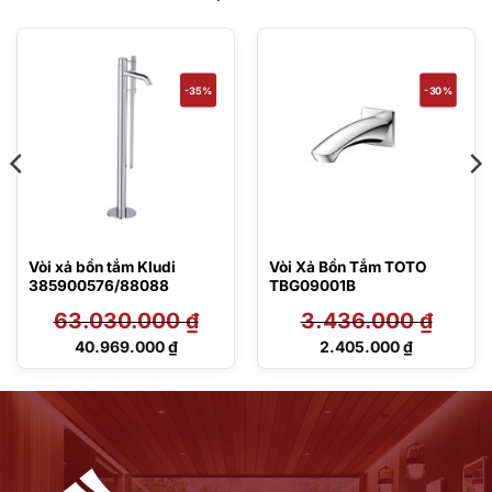
-35%
-30%
Vòi xả bồn tắm Kludi
Vòi Xả Bồn Tắm TOTO
385900576/88088
TBG09001B
63.030.000
₫
3.436.000
₫
Giá
Giá
40.969.000
₫
2.405.000
₫
gốc
gốc
Giá
Giá
là:
là:
hiện
hiện
63.030.000 ₫.
3.436.000 ₫.
tại
tại
là:
là:
40.969.000 ₫.
2.405.000 ₫.