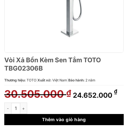
Vòi Xả Bồn Kèm Sen Tắm TOTO
TBG02306B
Thương hiệu:
TOTO
|
Xuất xứ:
Việt Nam
|
Bảo hành:
2 năm
30.505.000
Giá
Giá
₫
₫
24.652.000
gốc
hiệ
là:
tại
Vòi Xả Bồn Kèm Sen Tắm TOTO TBG02306B số lượng
30.505.000 ₫.
là:
24.
Thêm vào giỏ hàng