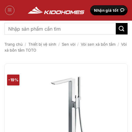
Bỏ
qua
Nhận giá tốt
nội
dung
Tìm
kiếm:
Trang chủ
/
Thiết bị vệ sinh
/
Sen vòi
/
Vòi sen xả bồn tắm
/
Vòi
xả bồn tắm TOTO
-19%