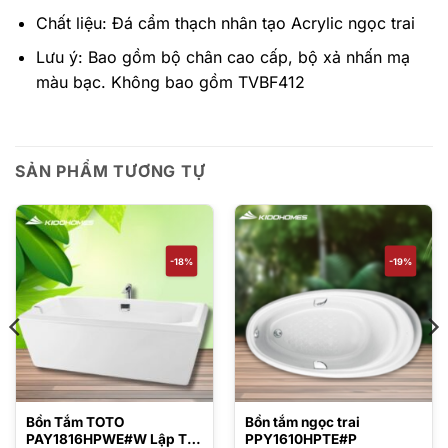
Chất liệu: Đá cẩm thạch nhân tạo Acrylic ngọc trai
Lưu ý: Bao gồm bộ chân cao cấp, bộ xả nhấn mạ
màu bạc. Không bao gồm TVBF412
SẢN PHẨM TƯƠNG TỰ
-18%
-19%
Bồn Tắm TOTO
Bồn tắm ngọc trai
PAY1816HPWE#W Lập Thể
PPY1610HPTE#P