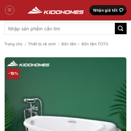
Bỏ
qua
Nhận giá tốt
nội
dung
Tìm
kiếm:
Trang chủ
/
Thiết bị vệ sinh
/
Bồn tắm
/
Bồn tắm TOTO
-19%