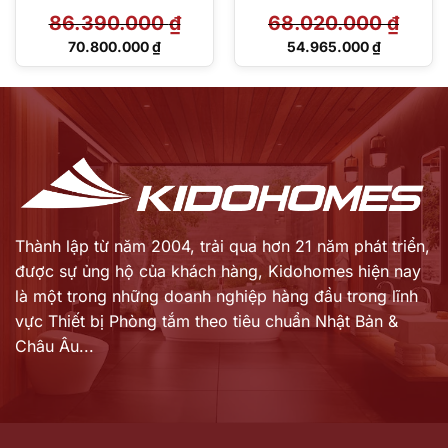
1.8M
86.390.000
₫
68.020.000
₫
Giá
Giá
70.800.000
₫
54.965.000
₫
gốc
gốc
Giá
Giá
là:
là:
hiện
hiện
86.390.000 ₫.
68.020.000 ₫.
tại
tại
là:
là:
70.800.000 ₫.
54.965.000 ₫.
Thành lập từ năm 2004, trải qua hơn 21 năm phát triển,
được sự ủng hộ của khách hàng,
Kidohomes hiện nay
là một trong những doanh nghiệp hàng đầu trong lĩnh
vực Thiết bị Phòng tắm theo tiêu chuẩn Nhật Bản &
Châu Âu...