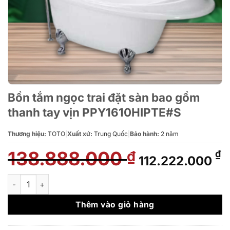
Bồn tắm ngọc trai đặt sàn bao gồm
thanh tay vịn PPY1610HIPTE#S
Thương hiệu:
TOTO
|
Xuất xứ:
Trung Quốc
|
Bảo hành:
2 năm
138.888.000
Giá
G
₫
₫
112.222.000
gốc
h
là:
t
Bồn tắm ngọc trai đặt sàn bao gồm thanh tay vịn PPY1610HIPT
138.888.000 ₫.
l
1
Thêm vào giỏ hàng