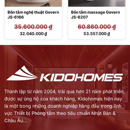
Bồn tắm nghệ thuật Govern
Bồn tắm massage Govern
JS-6166
JS-6207
35.600.000
₫
60.860.000
₫
Giá
Giá
32.040.000
₫
53.557.000
₫
gốc
gốc
Giá
Giá
là:
là:
hiện
hiện
35.600.000 ₫.
60.860.000 ₫.
tại
tại
là:
là:
32.040.000 ₫.
53.557.000 ₫.
Thành lập từ năm 2004, trải qua hơn 21 năm phát triển,
được sự ủng hộ của khách hàng,
Kidohomes hiện nay
là một trong những doanh nghiệp hàng đầu trong lĩnh
vực Thiết bị Phòng tắm theo tiêu chuẩn Nhật Bản &
Châu Âu...