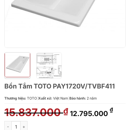
Bồn Tắm TOTO PAY1720V/TVBF411
Thương hiệu:
TOTO
|
Xuất xứ:
Việt Nam
|
Bảo hành:
2 năm
15.837.000
Giá
Giá
₫
₫
12.795.000
gốc
hiện
là:
tại
Bồn Tắm TOTO PAY1720V/TVBF411 số lượng