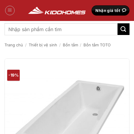
Bỏ
qua
Nhận giá tốt
nội
dung
Tìm
kiếm:
Trang chủ
/
Thiết bị vệ sinh
/
Bồn tắm
/
Bồn tắm TOTO
-19%