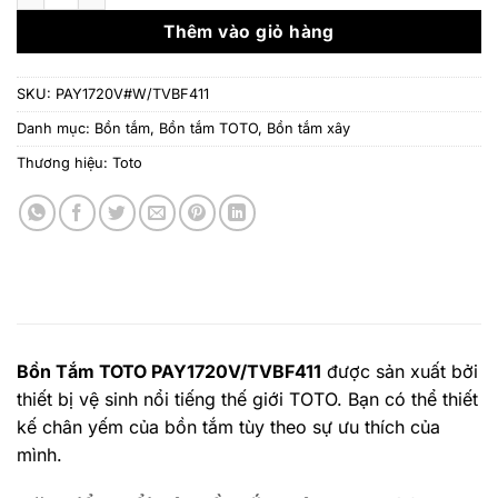
15.837.000 ₫.
là:
12.7
Thêm vào giỏ hàng
SKU:
PAY1720V#W/TVBF411
Danh mục:
Bồn tắm
,
Bồn tắm TOTO
,
Bồn tắm xây
Thương hiệu:
Toto
Bồn Tắm TOTO PAY1720V/TVBF411
được sản xuất bởi
thiết bị vệ sinh nổi tiếng thế giới TOTO. Bạn có thể thiết
kế chân yếm của bồn tắm tùy theo sự ưu thích của
mình.