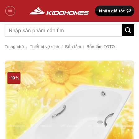
Bỏ
qua
Nhận giá tốt
nội
dung
Tìm
kiếm:
Trang chủ
/
Thiết bị vệ sinh
/
Bồn tắm
/
Bồn tắm TOTO
-19%