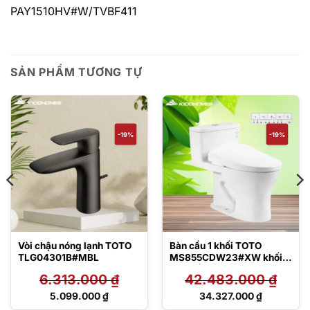
PAY1510HV#W/TVBF411
SẢN PHẨM TƯƠNG TỰ
-19%
-19%
Vòi chậu nóng lạnh TOTO
Bàn cầu 1 khối TOTO
TLG04301B#MBL
MS855CDW23#XW khối
kèm nắp rửa điện tử
6.313.000
₫
42.483.000
₫
TCF47360GAA
Giá
Giá
5.099.000
₫
34.327.000
₫
gốc
gốc
Giá
Giá