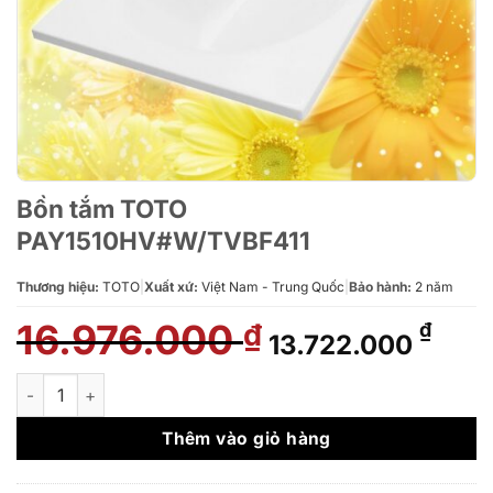
Bồn tắm TOTO
PAY1510HV#W/TVBF411
Thương hiệu:
TOTO
|
Xuất xứ:
Việt Nam - Trung Quốc
|
Bảo hành:
2 năm
16.976.000
Giá
Giá
₫
₫
13.722.000
gốc
hiện
là:
tại
Bồn tắm TOTO PAY1510HV#W/TVBF411 số lượng
16.976.000 ₫.
là:
13.7
Thêm vào giỏ hàng