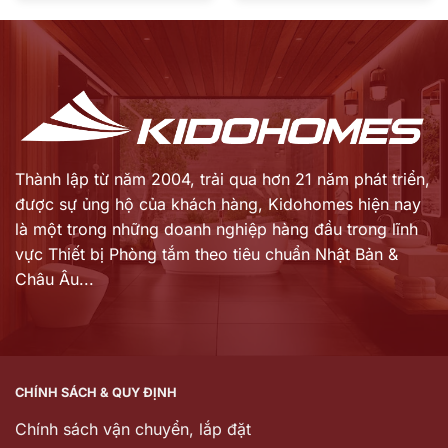
là:
là:
hiện
hiện
6.313.000 ₫.
42.483.000 ₫.
tại
tại
là:
là:
5.099.000 ₫.
34.327.000 ₫.
Thành lập từ năm 2004, trải qua hơn 21 năm phát triển,
được sự ủng hộ của khách hàng,
Kidohomes hiện nay
là một trong những doanh nghiệp hàng đầu trong lĩnh
vực Thiết bị Phòng tắm theo tiêu chuẩn Nhật Bản &
Châu Âu...
CHÍNH SÁCH & QUY ĐỊNH
Chính sách vận chuyển, lắp đặt