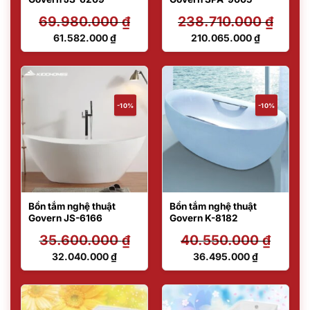
69.980.000
₫
238.710.000
₫
Giá
Giá
61.582.000
₫
210.065.000
₫
gốc
gốc
Giá
Giá
là:
là:
hiện
hiện
69.980.000 ₫.
238.710.000 ₫.
tại
tại
là:
là:
61.582.000 ₫.
210.065.000 ₫.
-10%
-10%
Bồn tắm nghệ thuật
Bồn tắm nghệ thuật
Govern JS-6166
Govern K-8182
35.600.000
₫
40.550.000
₫
Giá
Giá
32.040.000
₫
36.495.000
₫
gốc
gốc
Giá
Giá
là:
là:
hiện
hiện
35.600.000 ₫.
40.550.000 ₫.
tại
tại
là:
là: