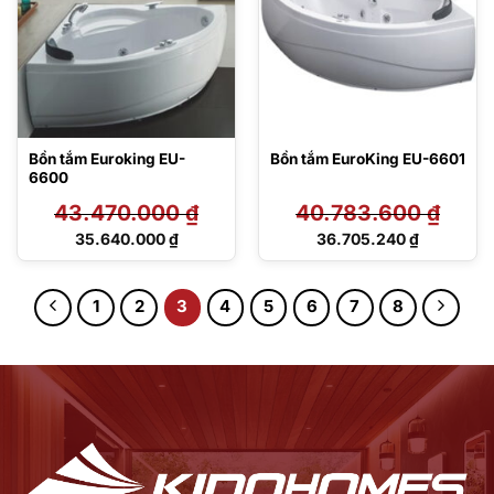
Bồn tắm Euroking EU-
Bồn tắm EuroKing EU-6601
6600
43.470.000
₫
40.783.600
₫
Giá
Giá
35.640.000
₫
36.705.240
₫
gốc
gốc
Giá
Giá
là:
là:
hiện
hiện
43.470.000 ₫.
40.783.600 ₫.
tại
tại
1
2
3
4
5
6
7
8
là:
là:
35.640.000 ₫.
36.705.240 ₫.