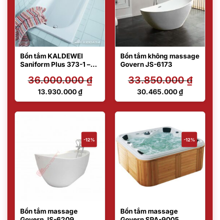
Bồn tắm KALDEWEI
Bồn tắm không massage
Saniform Plus 373-1 –
Govern JS-6173
Made in Germany
36.000.000
₫
33.850.000
₫
Giá
Giá
13.930.000
₫
30.465.000
₫
gốc
gốc
Giá
Giá
là:
là:
hiện
hiện
36.000.000 ₫.
33.850.000 ₫.
tại
tại
là:
là:
13.930.000 ₫.
30.465.000 ₫.
-12%
-12%
Bồn tắm massage
Bồn tắm massage
Govern JS-6209
Govern SPA-9005