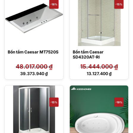
-18%
-15%
Bồn tắm Caesar MT7520S
Bồn tắm Caesar
SD4320AT-RI
48.017.000
₫
15.444.000
₫
Giá
Giá
39.373.940
₫
13.127.400
₫
gốc
gốc
Giá
Giá
là:
là:
hiện
hiện
48.017.000 ₫.
15.444.000 ₫.
tại
tại
là:
là:
39.373.940 ₫.
13.127.400 ₫.
-15%
-19%