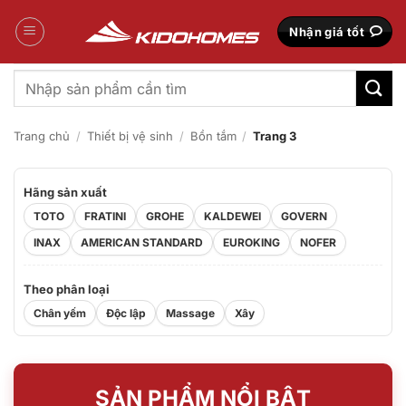
Bỏ
qua
Nhận giá tốt
nội
dung
Tìm
kiếm:
Trang chủ
/
Thiết bị vệ sinh
/
Bồn tắm
/
Trang 3
Hãng sản xuất
TOTO
FRATINI
GROHE
KALDEWEI
GOVERN
INAX
AMERICAN STANDARD
EUROKING
NOFER
Theo phân loại
Chân yếm
Độc lập
Massage
Xây
SẢN PHẨM NỔI BẬT