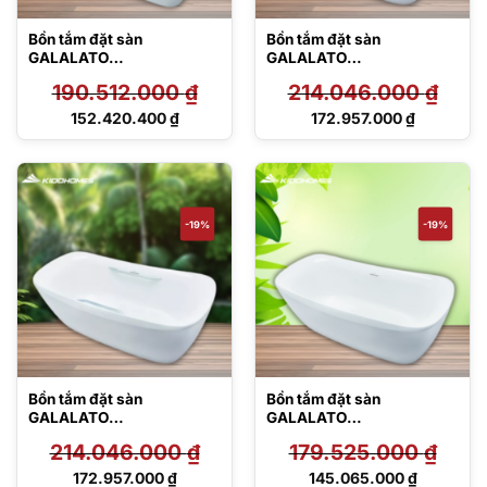
Bồn tắm đặt sàn
Bồn tắm đặt sàn
GALALATO
GALALATO
PJY1724HPWEN#MW
PJY1734HPWEN#GW
190.512.000
₫
214.046.000
₫
TVBF412
TVBF412
Giá
Giá
152.420.400
₫
172.957.000
₫
gốc
gốc
Giá
Giá
là:
là:
hiện
hiện
190.512.000 ₫.
214.046.000 ₫.
tại
tại
là:
là:
152.420.400 ₫.
172.957.000 ₫.
-19%
-19%
Bồn tắm đặt sàn
Bồn tắm đặt sàn
GALALATO
GALALATO
PJY1734HPWEN#MW
PJY1734PWEN#GW
214.046.000
₫
179.525.000
₫
TVBF412
TVBF412
Giá
Giá
172.957.000
₫
145.065.000
₫