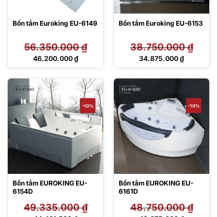
Bồn tắm Euroking EU-6149
Bồn tắm Euroking EU-6153
56.350.000
₫
38.750.000
₫
Giá
Giá
46.200.000
₫
34.875.000
₫
gốc
gốc
Giá
Giá
là:
là:
hiện
hiện
56.350.000 ₫.
38.750.000 ₫.
tại
tại
là:
là:
46.200.000 ₫.
34.875.000 ₫.
-10%
-10%
Bồn tắm EUROKING EU-
Bồn tắm EUROKING EU-
6154D
6161D
49.335.000
₫
48.750.000
₫