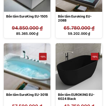
Bồn tắm EuroKing EU-1505
Bồn tắm Euroking EU-
208B
94.850.000
₫
65.780.000
₫
Giá
Giá
85.365.000
₫
59.202.000
₫
gốc
gốc
Giá
Giá
là:
là:
hiện
hiện
94.850.000 ₫.
65.780.000 ₫.
tại
tại
là:
là:
85.365.000 ₫.
59.202.000 ₫.
-10%
-10%
Bồn tắm EuroKing EU-301B
Bồn tắm EUROKING EU-
6024 Black