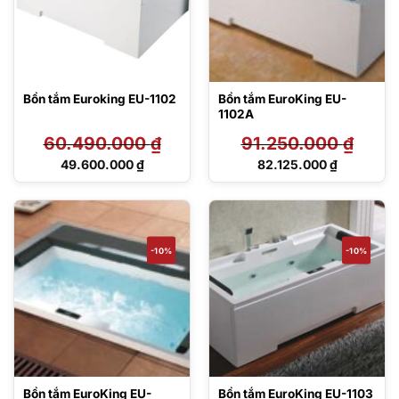
Bồn tắm Euroking EU-1102
Bồn tắm EuroKing EU-
1102A
60.490.000
₫
91.250.000
₫
Giá
Giá
49.600.000
₫
82.125.000
₫
gốc
gốc
Giá
Giá
là:
là:
hiện
hiện
60.490.000 ₫.
91.250.000 ₫.
tại
tại
là:
là:
49.600.000 ₫.
82.125.000 ₫.
-10%
-10%
Bồn tắm EuroKing EU-
Bồn tắm EuroKing EU-1103