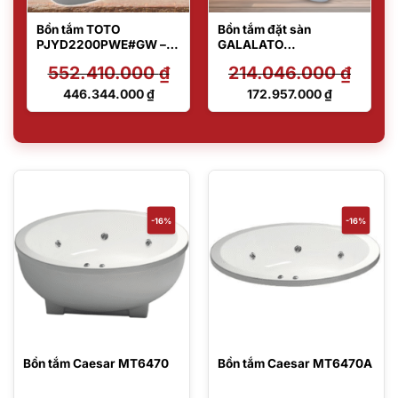
Bồn tắm TOTO
Bồn tắm đặt sàn
PJYD2200PWE#GW –
GALALATO
Massage, sục khí
PJY1734HPWEN#GW
552.410.000
₫
214.046.000
₫
TVBF412
Giá
Giá
446.344.000
₫
172.957.000
₫
gốc
gốc
Giá
Giá
là:
là:
hiện
hiện
552.410.000 ₫.
214.046.000 ₫.
tại
tại
là:
là:
446.344.000 ₫.
172.957.000 ₫.
-16%
-16%
Bồn tắm Caesar MT6470
Bồn tắm Caesar MT6470A