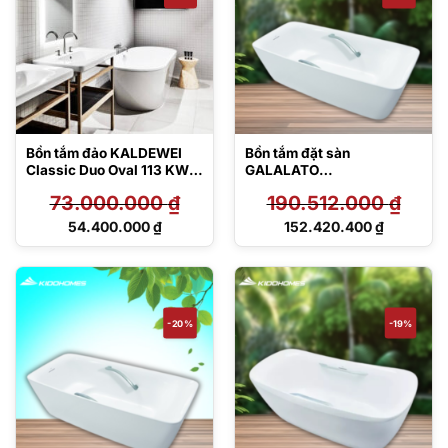
Bồn tắm đảo KALDEWEI
Bồn tắm đặt sàn
Classic Duo Oval 113 KW –
GALALATO
Made in Germany
PJY1724HPWEN#GW
73.000.000
₫
190.512.000
₫
TVBF412
Giá
Giá
54.400.000
₫
152.420.400
₫
gốc
gốc
Giá
Giá
là:
là:
hiện
hiện
73.000.000 ₫.
190.512.000 ₫.
tại
tại
là:
là:
54.400.000 ₫.
152.420.400 ₫.
-20%
-19%