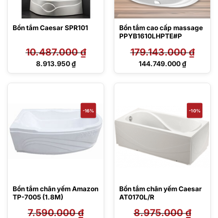
Bồn tắm Caesar SPR101
Bồn tắm cao cấp massage
PPYB1610LHPTE#P
10.487.000
₫
179.143.000
₫
Giá
Giá
8.913.950
₫
144.749.000
₫
gốc
gốc
Giá
Giá
là:
là:
hiện
hiện
10.487.000 ₫.
179.143.000 ₫.
tại
tại
là:
là:
8.913.950 ₫.
144.749.000 ₫.
-16%
-10%
Bồn tắm chân yếm Amazon
Bồn tắm chân yếm Caesar
TP-7005 (1.8M)
AT0170L/R
7.590.000
₫
8.975.000
₫