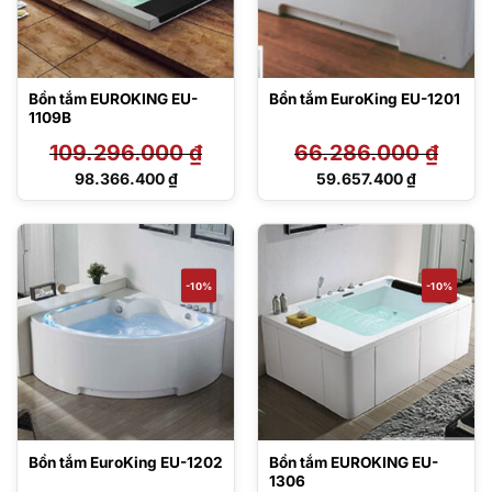
Bồn tắm EUROKING EU-
Bồn tắm EuroKing EU-1201
1109B
109.296.000
₫
66.286.000
₫
Giá
Giá
98.366.400
₫
59.657.400
₫
gốc
gốc
Giá
Giá
là:
là:
hiện
hiện
109.296.000 ₫.
66.286.000 ₫.
tại
tại
là:
là:
98.366.400 ₫.
59.657.400 ₫.
-10%
-10%
Bồn tắm EuroKing EU-1202
Bồn tắm EUROKING EU-
1306