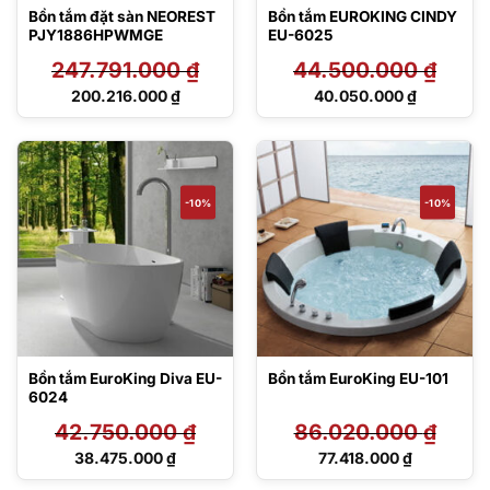
Bồn tắm đặt sàn NEOREST
Bồn tắm EUROKING CINDY
PJY1886HPWMGE
EU-6025
247.791.000
₫
44.500.000
₫
Giá
Giá
200.216.000
₫
40.050.000
₫
gốc
gốc
Giá
Giá
là:
là:
hiện
hiện
247.791.000 ₫.
44.500.000 ₫.
tại
tại
là:
là:
200.216.000 ₫.
40.050.000 ₫.
-10%
-10%
Bồn tắm EuroKing Diva EU-
Bồn tắm EuroKing EU-101
6024
42.750.000
₫
86.020.000
₫
Giá
Giá
38.475.000
₫
77.418.000
₫
gốc
gốc
Giá
Giá