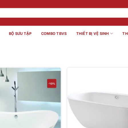
BỘ SƯU TẬP
COMBO TBVS
THIẾT BỊ VỆ SINH
TH
-10%