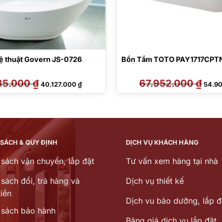
ệ thuật Govern JS-0726
Bồn Tắm TOTO PAY1717CPT
85.000
₫
Giá
Giá
67.952.000
₫
Giá
40.127.000
₫
54.9
gốc
hiện
gốc
là:
tại
là:
44.585.000 ₫.
là:
67.95
40.127.000 ₫.
 SÁCH & QUY ĐỊNH
DỊCH VỤ KHÁCH HÀNG
 sách vận chuyển, lắp đặt
Tư vấn xem hàng tại nhà
sách đổi, trả hàng và
Dịch vụ thiết kế
iền
Dịch vu bảo dưỡng, lắp đ
 sách bảo hành
Bảng giá dịch vụ lắp đặt