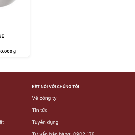
NE
Giá
00.000
₫
hiện
tại
2.000 ₫.
là:
54.900.000 ₫.
KẾT NỐI VỚI CHÚNG TÔI
Về công ty
Tin tức
ặt
Tuyển dụng
Tư vấn bán hàng: 0902 178