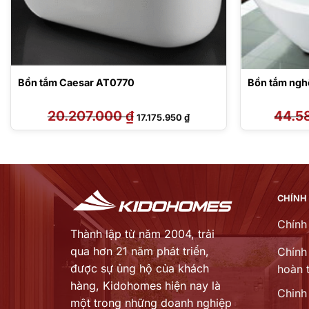
Bồn tắm Caesar AT0770
Bồn tắm ngh
20.207.000
₫
Giá
Giá
44.5
17.175.950
₫
gốc
hiện
là:
tại
20.207.000 ₫.
là:
17.175.950 ₫.
CHÍNH
Chính
Thành lập từ năm 2004, trải
qua hơn 21 năm phát triển,
Chính 
được sự ủng hộ của khách
hoàn t
hàng,
Kidohomes hiện nay là
Chinh
một trong những doanh nghiệp