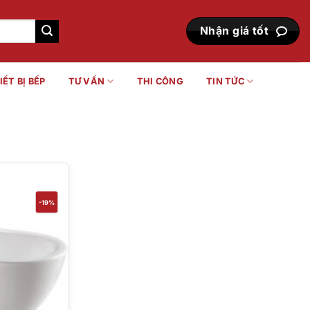
Nhận giá tốt
IẾT BỊ BẾP
TƯ VẤN
THI CÔNG
TIN TỨC
-19%