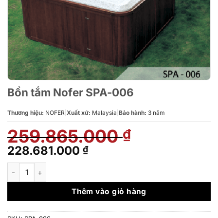
Bồn tắm Nofer SPA-006
Thương hiệu:
NOFER
|
Xuất xứ:
Malaysia
|
Bảo hành:
3 năm
259.865.000
₫
Giá
Giá
228.681.000
₫
gốc
hiện
Bồn tắm Nofer SPA-006 số lượng
là:
tại
259.865.000 ₫.
là:
Thêm vào giỏ hàng
228.681.000 ₫.