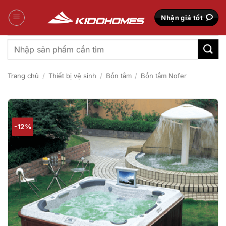
Bỏ
qua
Nhận giá tốt
nội
dung
Tìm
kiếm:
Trang chủ
/
Thiết bị vệ sinh
/
Bồn tắm
/
Bồn tắm Nofer
-12%