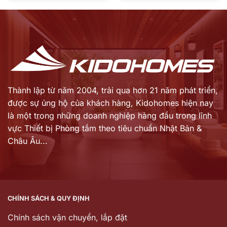
là:
là:
hiện
hiện
63.759.000 ₫.
179.525.000 ₫.
tại
tại
là:
là:
51.529.000 ₫.
145.065.000 ₫.
Thành lập từ năm 2004, trải qua hơn 21 năm phát triển,
được sự ủng hộ của khách hàng,
Kidohomes hiện nay
là một trong những doanh nghiệp hàng đầu trong lĩnh
vực Thiết bị Phòng tắm theo tiêu chuẩn Nhật Bản &
Châu Âu...
CHÍNH SÁCH & QUY ĐỊNH
Chính sách vận chuyển, lắp đặt