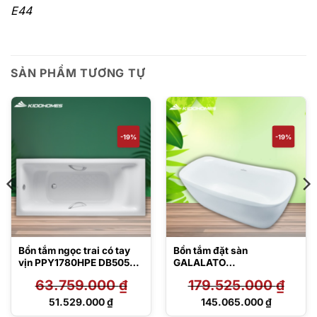
E44
SẢN PHẨM TƯƠNG TỰ
-19%
-19%
Bồn tắm ngọc trai có tay
Bồn tắm đặt sàn
vịn PPY1780HPE DB505R-
GALALATO
3B TVBF412
PJY1734PWEN#MW
63.759.000
₫
179.525.000
₫
TVBF412
Giá
Giá
51.529.000
₫
145.065.000
₫
gốc
gốc
Giá
Giá