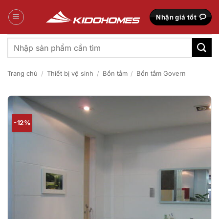
Bỏ
qua
Nhận giá tốt
nội
dung
Tìm
kiếm:
Trang chủ
/
Thiết bị vệ sinh
/
Bồn tắm
/
Bồn tắm Govern
-12%