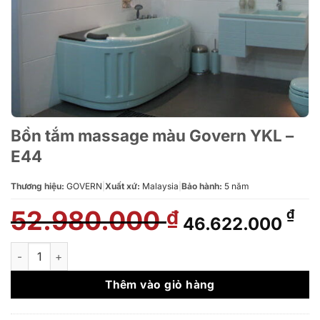
Bồn tắm massage màu Govern YKL –
E44
Thương hiệu:
GOVERN
|
Xuất xứ:
Malaysia
|
Bảo hành:
5 năm
52.980.000
Giá
Gi
₫
₫
46.622.000
gốc
hi
là:
tại
Bồn tắm massage màu Govern YKL – E44 số lượng
52.980.000 ₫.
là:
46
Thêm vào giỏ hàng