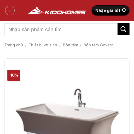
Bỏ
qua
Nhận giá tốt
nội
dung
Tìm
kiếm:
Trang chủ
/
Thiết bị vệ sinh
/
Bồn tắm
/
Bồn tắm Govern
-10%