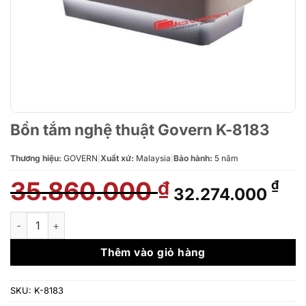
Bồn tắm nghệ thuật Govern K-8183
Thương hiệu:
GOVERN
|
Xuất xứ:
Malaysia
|
Bảo hành:
5 năm
35.860.000
Giá
Giá
₫
₫
32.274.000
gốc
hiệ
là:
tại
Bồn tắm nghệ thuật Govern K-8183 số lượng
35.860.000 ₫.
là:
32.
Thêm vào giỏ hàng
SKU:
K-8183