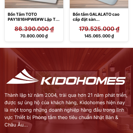
Bồn Tắm TOTO
Bồn tắm GALALATO cao
PAY1816HPWE#W Lập Thể
cấp đặt sàn
1.8M
PJY1724WPWEN#MW
86.390.000
₫
179.525.000
₫
TVBF412
Giá
Giá
70.800.000
₫
145.065.000
₫
gốc
gốc
Giá
Giá
là:
là:
hiện
hiện
86.390.000 ₫.
179.525.000 ₫.
tại
tại
là:
là:
70.800.000 ₫.
145.065.000 ₫.
Thành lập từ năm 2004, trải qua hơn 21 năm phát triển,
được sự ủng hộ của khách hàng,
Kidohomes hiện nay
là một trong những doanh nghiệp hàng đầu trong lĩnh
vực Thiết bị Phòng tắm theo tiêu chuẩn Nhật Bản &
Châu Âu...