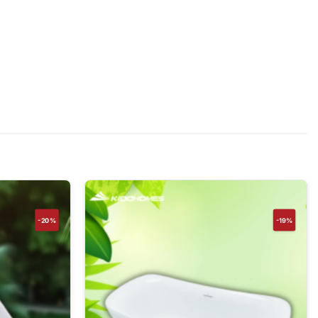
-20%
-19%