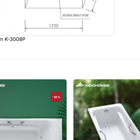
rn K-3008P
-20%