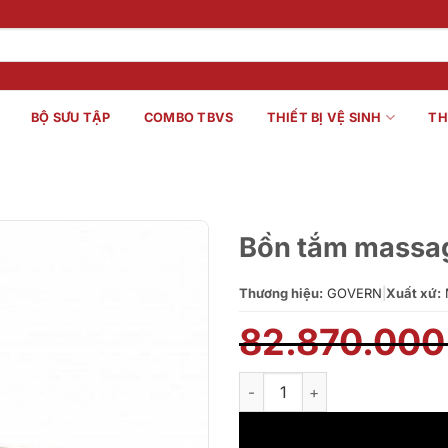
BỘ SƯU TẬP
COMBO TBVS
THIẾT BỊ VỆ SINH
TH
Bồn tắm massag
Thương hiệu:
GOVERN
|
Xuất xứ:
82.870.00
Bồn tắm massage Govern K-30