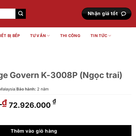
Nhận giá tốt
IẾT BỊ BẾP
TƯ VẤN
THI CÔNG
TIN TỨC
e Govern K-3008P (Ngọc trai)
Malaysia
|
Bảo hành:
2 năm
0
Giá
Giá
₫
₫
72.926.000
gốc
hiện
là:
tại
08P (Ngọc trai) số lượng
82.870.000 ₫.
là:
72.926.000 ₫.
Thêm vào giỏ hàng