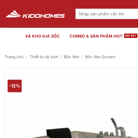
Bỏ
qua
Tìm
kiếm:
nội
dung
XẢ KHO GIÁ SỐC
COMBO & SẢN PHẨM HOT
Trang chủ
/
Thiết bị vệ sinh
/
Bồn tắm
/
Bồn tắm Govern
-12%