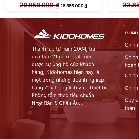
29.850.000
₫
Giá
Giá
33.8
26.865.000
₫
gốc
hiện
là:
tại
29.850.000 ₫.
là:
.400 ₫.
26.865.000 ₫.
CHÍNH
Chính
Thành lập từ năm 2004, trải
qua hơn 21 năm phát triển,
Chính 
được sự ủng hộ của khách
hoàn t
hàng,
Kidohomes hiện nay là
Chinh
một trong những doanh nghiệp
hàng đầu trong lĩnh vực Thiết bị
Chính
Phòng tắm theo tiêu chuẩn
Quy đ
Nhật Bản & Châu Âu...
toán