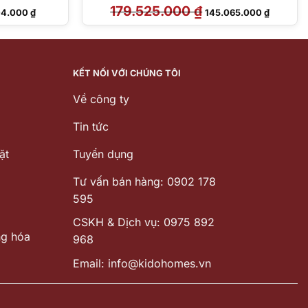
Giá
179.525.000
₫
Giá
Giá
04.000
₫
145.065.000
₫
hiện
gốc
hiện
tại
là:
tại
0.000 ₫.
là:
179.525.000 ₫.
là:
49.304.000 ₫.
145.065.
KẾT NỐI VỚI CHÚNG TÔI
Về công ty
Tin tức
ặt
Tuyển dụng
Tư vấn bán hàng: 0902 178
595
CSKH & Dịch vụ: 0975 892
ng hóa
968
Email: info@kidohomes.vn