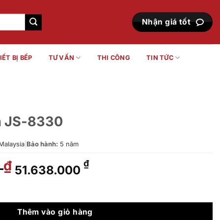
Nhận giá tốt
IẾT BỊ BẾP
TƯ VẤN
THI CÔNG
TIN TỨC
n JS-8330
Malaysia
|
Bảo hành:
5 năm
0
Giá
Giá
₫
₫
51.638.000
gốc
hiện
là:
tại
ượng
58.680.000 ₫.
là:
51.638.000 ₫.
Thêm vào giỏ hàng