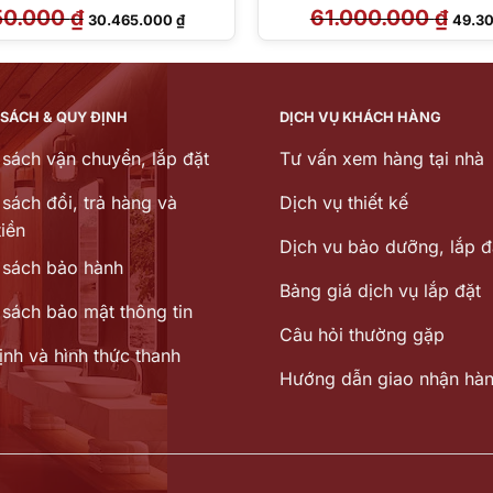
50.000
₫
Giá
Giá
61.000.000
₫
Giá
30.465.000
₫
49.3
gốc
hiện
gốc
là:
tại
là:
33.850.000 ₫.
là:
61.00
30.465.000 ₫.
 SÁCH & QUY ĐỊNH
DỊCH VỤ KHÁCH HÀNG
 sách vận chuyển, lắp đặt
Tư vấn xem hàng tại nhà
sách đổi, trả hàng và
Dịch vụ thiết kế
iền
Dịch vu bảo dưỡng, lắp đ
 sách bảo hành
Bảng giá dịch vụ lắp đặt
 sách bảo mật thông tin
Câu hỏi thường gặp
ịnh và hình thức thanh
Hướng dẫn giao nhận hà