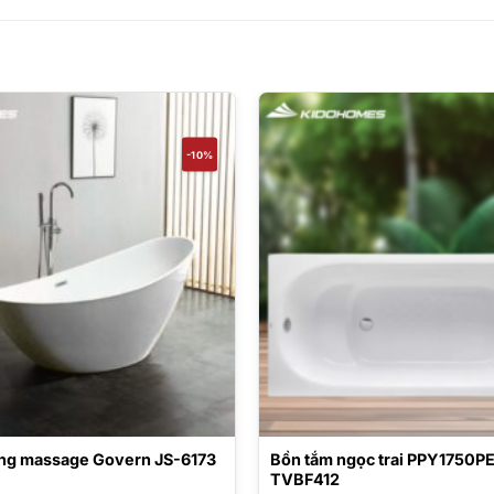
-10%
ng massage Govern JS-6173
Bồn tắm ngọc trai PPY1750
TVBF412