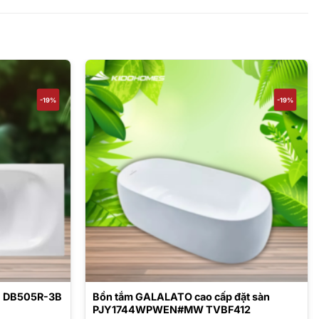
-19%
-19%
PE DB505R-3B
Bồn tắm GALALATO cao cấp đặt sàn
PJY1744WPWEN#MW TVBF412