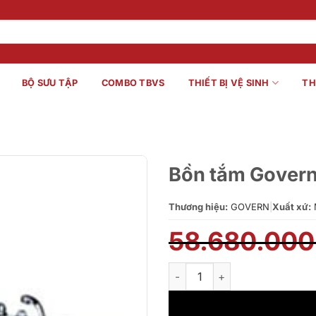
BỘ SƯU TẬP
COMBO TBVS
THIẾT BỊ VỆ SINH
TH
Bồn tắm Gover
Thương hiệu:
GOVERN
|
Xuất xứ:
58.680.00
Bồn tắm Govern JS-8330 số l