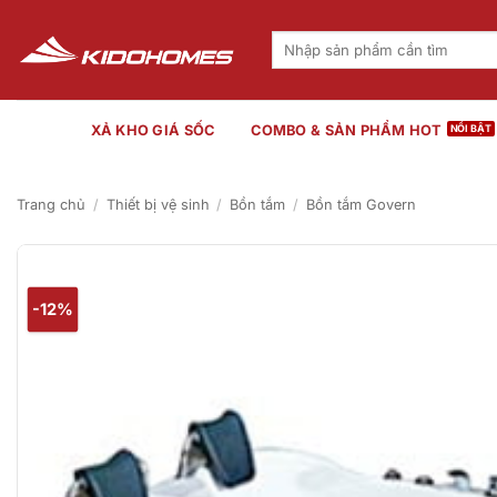
Bỏ
qua
Tìm
kiếm:
nội
dung
XẢ KHO GIÁ SỐC
COMBO & SẢN PHẨM HOT
Trang chủ
/
Thiết bị vệ sinh
/
Bồn tắm
/
Bồn tắm Govern
-12%