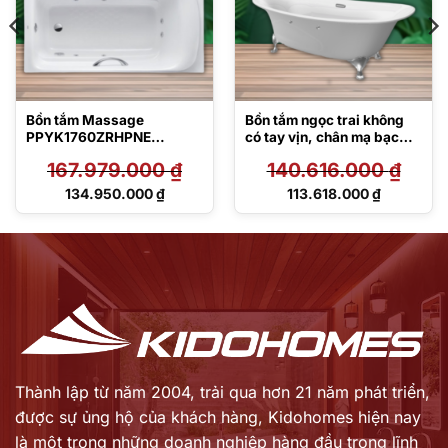
Bồn tắm Massage
Bồn tắm ngọc trai không
PPYK1760ZRHPNE
có tay vịn, chân mạ bạc
DB505R-2B
PPY1806PWNE#P
167.979.000
₫
140.616.000
₫
Giá
Giá
134.950.000
₫
113.618.000
₫
gốc
gốc
Giá
Giá
là:
là:
hiện
hiện
167.979.000 ₫.
140.616.000 ₫.
tại
tại
là:
là:
134.950.000 ₫.
113.618.000 ₫.
Thành lập từ năm 2004, trải qua hơn 21 năm phát triển,
được sự ủng hộ của khách hàng,
Kidohomes hiện nay
là một trong những doanh nghiệp hàng đầu trong lĩnh