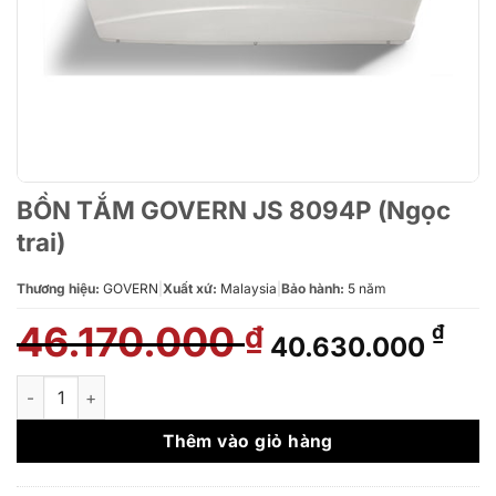
BỒN TẮM GOVERN JS 8094P (Ngọc
trai)
Thương hiệu:
GOVERN
|
Xuất xứ:
Malaysia
|
Bảo hành:
5 năm
46.170.000
Giá
Giá
₫
₫
40.630.000
gốc
hiệ
là:
tại
BỒN TẮM GOVERN JS 8094P (Ngọc trai) số lượng
46.170.000 ₫.
là:
40.
Thêm vào giỏ hàng