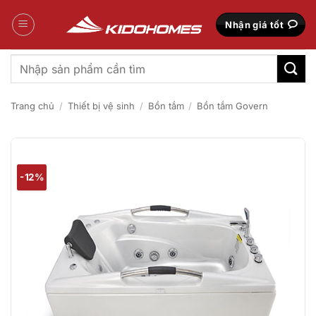
Bỏ
qua
Nhận giá tốt
nội
dung
Tìm
kiếm:
Trang chủ
/
Thiết bị vệ sinh
/
Bồn tắm
/
Bồn tắm Govern
-12%