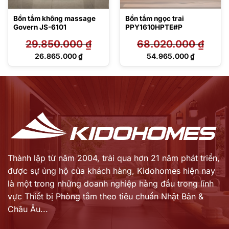
Bồn tắm không massage
Bồn tắm ngọc trai
Govern JS-6101
PPY1610HPTE#P
29.850.000
₫
68.020.000
₫
Giá
Giá
26.865.000
₫
54.965.000
₫
gốc
gốc
Giá
Giá
là:
là:
hiện
hiện
29.850.000 ₫.
68.020.000 ₫.
tại
tại
là:
là:
26.865.000 ₫.
54.965.000 ₫.
Thành lập từ năm 2004, trải qua hơn 21 năm phát triển,
được sự ủng hộ của khách hàng,
Kidohomes hiện nay
là một trong những doanh nghiệp hàng đầu trong lĩnh
vực Thiết bị Phòng tắm theo tiêu chuẩn Nhật Bản &
Châu Âu...