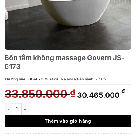
Bồn tắm không massage Govern JS-
6173
Thương hiệu:
GOVERN
|
Xuất xứ:
Malaysia
|
Bảo hành:
2 năm
33.850.000
Giá
Gi
₫
₫
30.465.000
gốc
hi
là:
tại
Bồn tắm không massage Govern JS-6173 số lượng
33.850.000 ₫.
là:
30
Thêm vào giỏ hàng