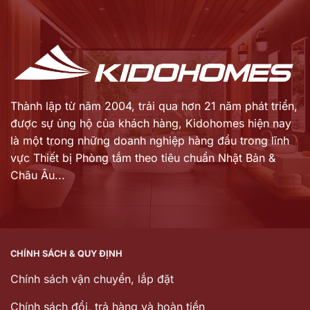
61.000.000 ₫.
33.850.000 ₫.
tại
tại
là:
là:
49.304.000 ₫.
30.465.000 ₫.
Thành lập từ năm 2004, trải qua hơn 21 năm phát triển,
được sự ủng hộ của khách hàng,
Kidohomes hiện nay
là một trong những doanh nghiệp hàng đầu trong lĩnh
vực Thiết bị Phòng tắm theo tiêu chuẩn Nhật Bản &
Châu Âu...
CHÍNH SÁCH & QUY ĐỊNH
Chính sách vận chuyển, lắp đặt
Chính sách đổi, trả hàng và hoàn tiền