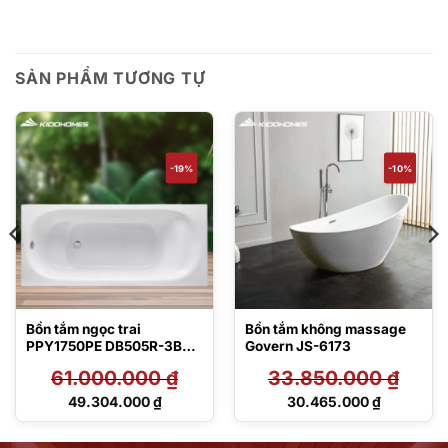
SẢN PHẨM TƯƠNG TỰ
-19%
-10%
Bồn tắm ngọc trai
Bồn tắm không massage
PPY1750PE DB505R-3B
Govern JS-6173
TVBF412
61.000.000
₫
33.850.000
₫
Giá
Giá
49.304.000
₫
30.465.000
₫
gốc
gốc
Giá
Giá
là:
là:
hiện
hiện