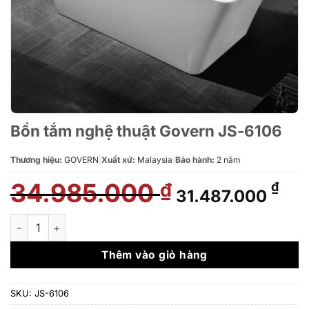
Bồn tắm nghệ thuật Govern JS-6106
Thương hiệu:
GOVERN
|
Xuất xứ:
Malaysia
|
Bảo hành:
2 năm
34.985.000
Giá
Giá
₫
₫
31.487.000
gốc
hiệ
là:
tại
Bồn tắm nghệ thuật Govern JS-6106 số lượng
34.985.000 ₫.
là:
31.
Thêm vào giỏ hàng
SKU:
JS-6106