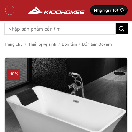
Bỏ
qua
Nhận giá tốt
nội
dung
Tìm
kiếm:
Trang chủ
/
Thiết bị vệ sinh
/
Bồn tắm
/
Bồn tắm Govern
-10%