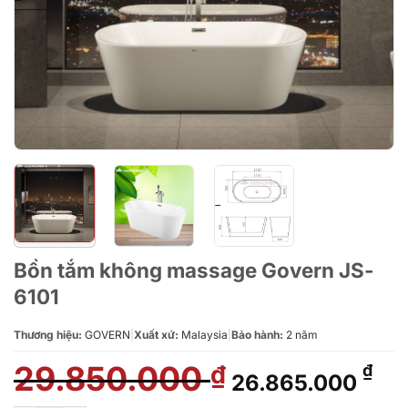
Bồn tắm không massage Govern JS-
6101
Thương hiệu:
GOVERN
|
Xuất xứ:
Malaysia
|
Bảo hành:
2 năm
29.850.000
Giá
Giá
₫
₫
26.865.000
gốc
hiệ