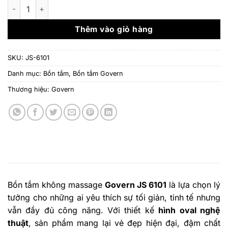
là:
tại
Bồn tắm không massage Govern JS-6101 số lượng
29.850.000 ₫.
là:
26.
Thêm vào giỏ hàng
SKU:
JS-6101
Danh mục:
Bồn tắm
,
Bồn tắm Govern
Thương hiệu:
Govern
Bồn tắm không massage
Govern JS 6101
là lựa chọn lý
tưởng cho những ai yêu thích sự tối giản, tinh tế nhưng
vẫn đầy đủ công năng. Với thiết kế
hình oval nghệ
thuật
, sản phẩm mang lại vẻ đẹp hiện đại, đậm chất