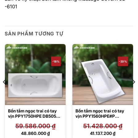
-6101
SẢN PHẨM TƯƠNG TỰ
-18%
-20%
Bồn tắm ngọc trai có tay
Bồn tắm ngọc trai có tay
vịn PPY1750HPE DB505R-
vịn PPY1560HPE#P
3B TVBF412
DB501R-2B
59.586.000
₫
51.428.000
₫
Giá
Giá
48.860.000
₫
41.137.200
₫
gốc
gốc