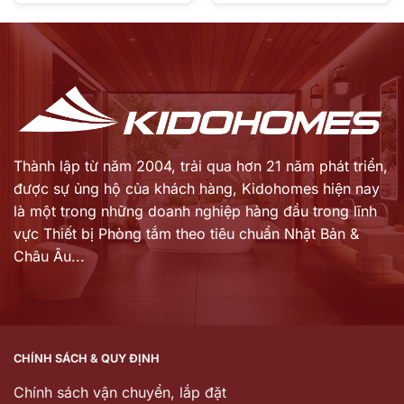
Giá
Giá
là:
là:
hiện
hiện
59.586.000 ₫.
51.428.000 ₫.
tại
tại
là:
là:
48.860.000 ₫.
41.137.200 ₫.
Thành lập từ năm 2004, trải qua hơn 21 năm phát triển,
được sự ủng hộ của khách hàng,
Kidohomes hiện nay
là một trong những doanh nghiệp hàng đầu trong lĩnh
vực Thiết bị Phòng tắm theo tiêu chuẩn Nhật Bản &
Châu Âu...
CHÍNH SÁCH & QUY ĐỊNH
Chính sách vận chuyển, lắp đặt