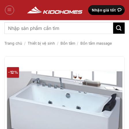
Bỏ
qua
Nhận giá tốt
nội
dung
Tìm
kiếm:
Trang chủ
/
Thiết bị vệ sinh
/
Bồn tắm
/
Bồn tắm massage
-12%