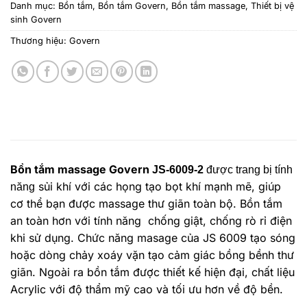
Danh mục:
Bồn tắm
,
Bồn tắm Govern
,
Bồn tắm massage
,
Thiết bị vệ
sinh Govern
Thương hiệu:
Govern
Bồn tắm massage Govern
JS-6009-2
được trang bị tính
sủi khí với các họng tạo bọt khí mạnh mẽ, giúp
năng
cơ thể bạn được massage thư giãn toàn bộ. Bồn tắm
a
n toàn hơn với tính năng chống giật, chống rò rỉ điện
khi sử dụng.
Chức năng masage của JS 6009 tạo sóng
hoặc dòng chảy xoáy vặn tạo cảm giác bồng bềnh thư
giãn. Ngoài ra b
ồn tắm được thiết kế hiện đại, chất liệu
Acrylic với độ thẩm mỹ cao và tối ưu hơn về độ bền.