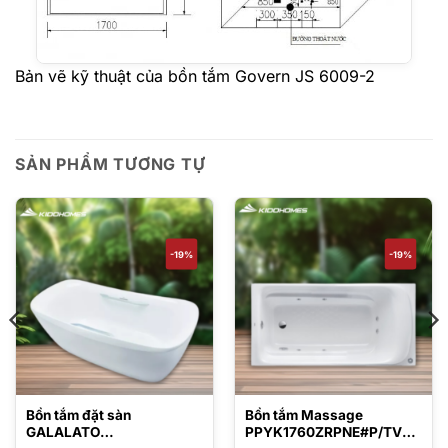
Bản vẽ kỹ thuật của bồn tắm Govern JS 6009-2
SẢN PHẨM TƯƠNG TỰ
-19%
-19%
Bồn tắm đặt sàn
Bồn tắm Massage
GALALATO
PPYK1760ZRPNE#P/TVBF