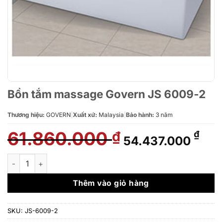
Bồn tắm massage Govern JS 6009-2
Thương hiệu:
GOVERN
|
Xuất xứ:
Malaysia
|
Bảo hành:
3 năm
61.860.000
Giá
Giá
₫
₫
54.437.000
gốc
hiệ
là:
tại
Bồn tắm massage Govern JS 6009-2 số lượng
61.860.000 ₫.
là:
54.
Thêm vào giỏ hàng
SKU:
JS-6009-2