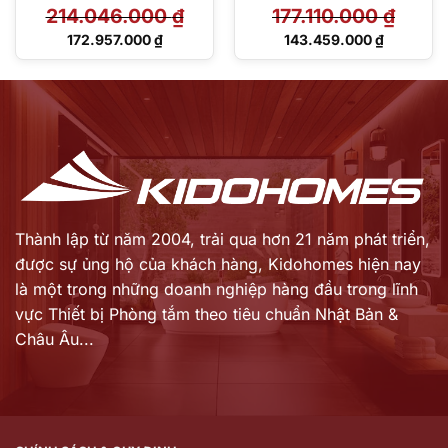
PJY1734HPWEN#MW
412/DB505R-2B
214.046.000
₫
177.110.000
₫
TVBF412
Giá
Giá
172.957.000
₫
143.459.000
₫
gốc
gốc
Giá
Giá
là:
là:
hiện
hiện
214.046.000 ₫.
177.110.000 ₫.
tại
tại
là:
là:
172.957.000 ₫.
143.459.000 ₫.
Thành lập từ năm 2004, trải qua hơn 21 năm phát triển,
được sự ủng hộ của khách hàng,
Kidohomes hiện nay
là một trong những doanh nghiệp hàng đầu trong lĩnh
vực Thiết bị Phòng tắm theo tiêu chuẩn Nhật Bản &
Châu Âu...