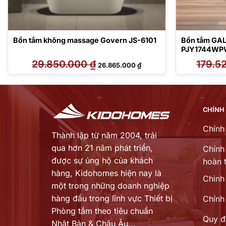
Bồn tắm không massage Govern JS-6101
Bồn tắm GAL
PJY1744WP
29.850.000
₫
Giá
Giá
179.5
26.865.000
₫
gốc
hiện
là:
tại
29.850.000 ₫.
là:
.000 ₫.
26.865.000 ₫.
CHÍNH
Chính
Thành lập từ năm 2004, trải
qua hơn 21 năm phát triển,
Chính 
được sự ủng hộ của khách
hoàn t
hàng,
Kidohomes hiện nay là
Chinh
một trong những doanh nghiệp
hàng đầu trong lĩnh vực Thiết bị
Chính
Phòng tắm theo tiêu chuẩn
Quy đ
Nhật Bản & Châu Âu...