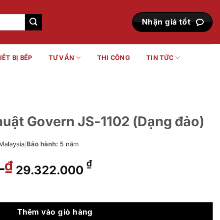
Nhận giá tốt
IẾT BỊ BẾP
TƯ VẤN
THI CÔNG
TIN TỨC
huật Govern JS-1102 (Dạng đảo)
Malaysia
|
Bảo hành:
5 năm
0
Giá
Giá
₫
₫
29.322.000
gốc
hiện
là:
tại
-1102 (Dạng đảo) số lượng
32.580.000 ₫.
là:
29.322.000 ₫.
Thêm vào giỏ hàng