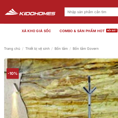
Bỏ
qua
Tìm
kiếm:
nội
dung
XẢ KHO GIÁ SỐC
COMBO & SẢN PHẨM HOT
Trang chủ
/
Thiết bị vệ sinh
/
Bồn tắm
/
Bồn tắm Govern
-10%