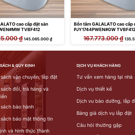
ALATO cao cấp đặt sàn
Bồn tắm GALALATO cao cấp đ
WEN#MW TVBF412
PJY1744PWEN#GW TVBF41
25.000
₫
Giá
Giá
167.773.000
₫
Giá
145.065.000
₫
135.
gốc
hiện
gốc
là:
tại
là:
179.525.000 ₫.
là:
167.7
145.065.000 ₫.
 SÁCH & QUY ĐỊNH
DỊCH VỤ KHÁCH HÀNG
 sách vận chuyển, lắp đặt
Tư vấn xem hàng tại nhà
sách đổi, trả hàng và
Dịch vụ thiết kế
iền
Dịch vu bảo dưỡng, lắp đ
 sách bảo hành
Bảng giá dịch vụ lắp đặt
 sách bảo mật thông tin
Câu hỏi thường gặp
ịnh và hình thức thanh