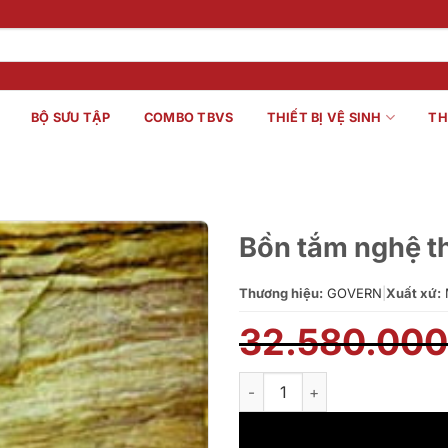
BỘ SƯU TẬP
COMBO TBVS
THIẾT BỊ VỆ SINH
TH
Bồn tắm nghệ t
Thương hiệu:
GOVERN
|
Xuất xứ:
32.580.00
Bồn tắm nghệ thuật Govern JS