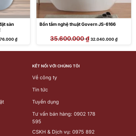
ặt sàn
Bồn tắm nghệ thuật Govern JS-6166
2
Giá
35.600.000
₫
Giá
Giá
576.000
₫
32.040.000
₫
hiện
gốc
hiện
tại
là:
tại
73.000 ₫.
là:
35.600.000 ₫.
là:
135.576.000 ₫.
32.040.00
KẾT NỐI VỚI CHÚNG TÔI
Về công ty
Tin tức
ặt
Tuyển dụng
Tư vấn bán hàng: 0902 178
595
CSKH & Dịch vụ: 0975 892