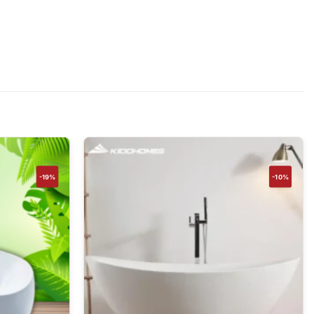
-19%
-10%