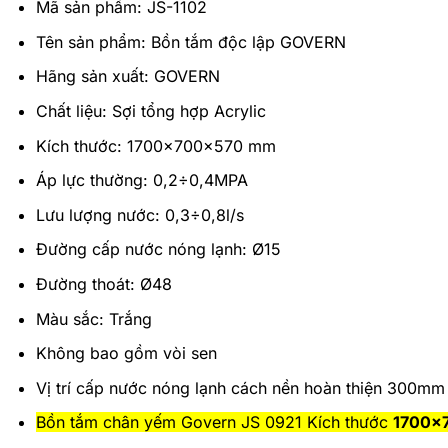
Mã sản phẩm: JS-1102
Tên sản phẩm: Bồn tắm độc lập GOVERN
Hãng sản xuất: GOVERN
Chất liệu: Sợi tổng hợp Acrylic
Kích thước: 1700x700x570 mm
Áp lực thường: 0,2÷0,4MPA
Lưu lượng nước: 0,3÷0,8l/s
Đường cấp nước nóng lạnh: Ø15
Đường thoát: Ø48
Màu sắc: Trắng
Không bao gồm vòi sen
Vị trí cấp nước nóng lạnh cách nền hoàn thiện 300mm
Bồn tắm chân yếm Govern JS 0921 Kích thước
1700x