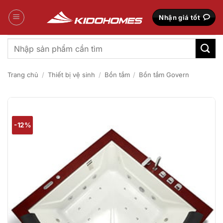
Bỏ
qua
Nhận giá tốt
nội
dung
Tìm
kiếm:
Trang chủ
/
Thiết bị vệ sinh
/
Bồn tắm
/
Bồn tắm Govern
-12%