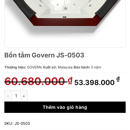
Bồn tắm Govern JS-0503
Thương hiệu:
GOVERN
|
Xuất xứ:
Malaysia
|
Bảo hành:
5 năm
60.680.000
Giá
Gi
₫
₫
53.398.000
gốc
hi
là:
tại
Bồn tắm Govern JS-0503 số lượng
60.680.000 ₫.
là:
53
Thêm vào giỏ hàng
SKU:
JS-0503