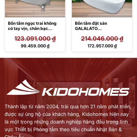
Bồn tắm ngọc trai không
Bồn tắm đặt sàn
có tay vịn, chân bạc
GALALATO
PPY1806PWNE#S
PJY1734HPWEN#MW
123.091.000
₫
214.046.000
₫
TVBF412
Giá
Giá
99.459.000
₫
172.957.000
₫
gốc
gốc
Giá
Giá
là:
là:
hiện
hiện
123.091.000 ₫.
214.046.000 ₫.
tại
tại
là:
là:
99.459.000 ₫.
172.957.000 ₫.
Thành lập từ năm 2004, trải qua hơn 21 năm phát triển,
được sự ủng hộ của khách hàng,
Kidohomes hiện nay
là một trong những doanh nghiệp hàng đầu trong lĩnh
vực Thiết bị Phòng tắm theo tiêu chuẩn Nhật Bản &