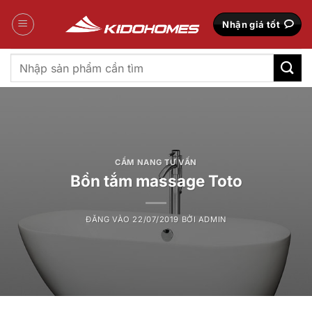
Bỏ
qua
Nhận giá tốt
nội
dung
Tìm
kiếm:
CẨM NANG TƯ VẤN
Bồn tắm massage Toto
ĐĂNG VÀO
22/07/2019
BỞI
ADMIN