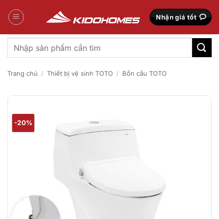
Bỏ
qua
Nhận giá tốt
nội
dung
Tìm
kiếm:
Trang chủ
/
Thiết bị vệ sinh TOTO
/
Bồn cầu TOTO
-20%