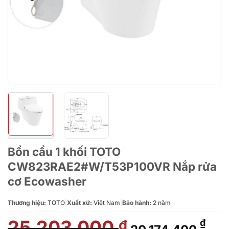
Bồn cầu 1 khối TOTO
CW823RAE2#W/T53P100VR Nắp rửa
cơ Ecowasher
Thương hiệu:
TOTO
|
Xuất xứ:
Việt Nam
|
Bảo hành:
2 năm
25.203.000
Giá
Giá
₫
₫