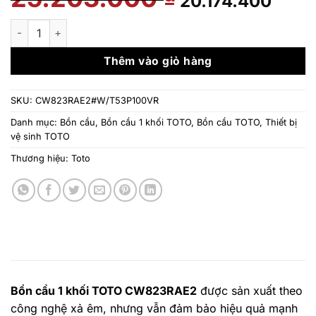
20.174.400
gốc
hiệ
là:
tại
Bồn cầu 1 khối TOTO CW823RAE2#W/T53P100VR Nắp rửa cơ 
25.203.000 ₫.
là:
20.
Thêm vào giỏ hàng
SKU:
CW823RAE2#W/T53P100VR
Danh mục:
Bồn cầu
,
Bồn cầu 1 khối TOTO
,
Bồn cầu TOTO
,
Thiết bị
vệ sinh TOTO
Thương hiệu:
Toto
Bồn cầu 1 khối TOTO CW823RAE2
được sản xuất theo
công nghệ xả êm, nhưng vẫn đảm bảo hiệu quả mạnh