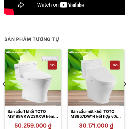
SẢN PHẨM TƯƠNG TỰ
-19%
-30%
Bàn cầu 1 khối TOTO
Bàn cầu một khối TOTO
MS188VKW23#XW kèm
MS857DW14 kết hợp với
nắp rửa điện tử
nắp rửa điện tử Washlet
50.259.000
₫
30.171.000
₫
TCF47360GAA
C5 – TCF24410AAA