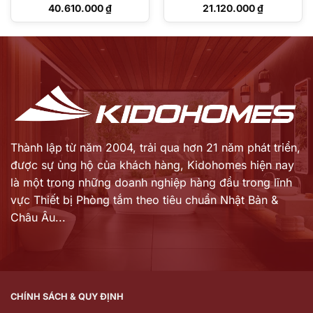
(220V)
Giá
Giá
40.610.000
₫
21.120.000
₫
gốc
gốc
Giá
Giá
là:
là:
hiện
hiện
50.259.000 ₫.
30.171.000 ₫.
tại
tại
là:
là:
40.610.000 ₫.
21.120.000 ₫.
Thành lập từ năm 2004, trải qua hơn 21 năm phát triển,
được sự ủng hộ của khách hàng,
Kidohomes hiện nay
là một trong những doanh nghiệp hàng đầu trong lĩnh
vực Thiết bị Phòng tắm theo tiêu chuẩn Nhật Bản &
Châu Âu...
CHÍNH SÁCH & QUY ĐỊNH