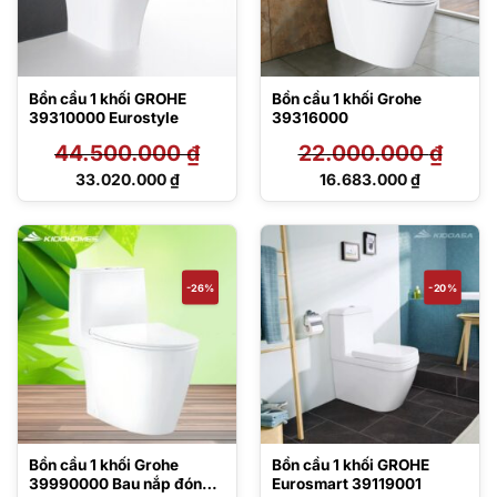
Bồn cầu 1 khối GROHE
Bồn cầu 1 khối Grohe
39310000 Eurostyle
39316000
44.500.000
₫
22.000.000
₫
Giá
Giá
33.020.000
₫
16.683.000
₫
gốc
gốc
Giá
Giá
là:
là:
hiện
hiện
44.500.000 ₫.
22.000.000 ₫.
tại
tại
là:
là:
33.020.000 ₫.
16.683.000 ₫.
-26%
-20%
Bồn cầu 1 khối Grohe
Bồn cầu 1 khối GROHE
39990000 Bau nắp đóng
Eurosmart 39119001