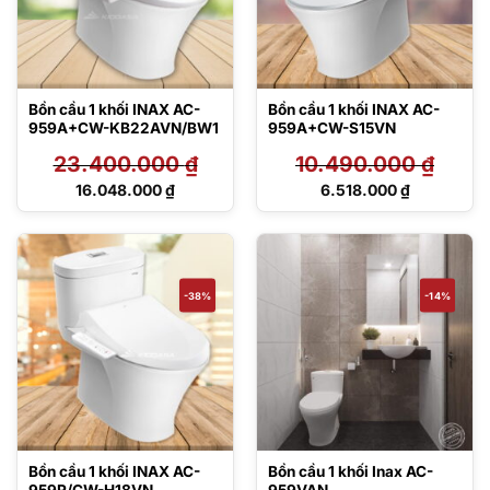
Bồn cầu 1 khối INAX AC-
Bồn cầu 1 khối INAX AC-
959A+CW-KB22AVN/BW1
959A+CW-S15VN
23.400.000
₫
10.490.000
₫
Giá
Giá
16.048.000
₫
6.518.000
₫
gốc
gốc
Giá
Giá
là:
là:
hiện
hiện
23.400.000 ₫.
10.490.000 ₫.
tại
tại
là:
là:
16.048.000 ₫.
6.518.000 ₫.
-38%
-14%
Bồn cầu 1 khối INAX AC-
Bồn cầu 1 khối Inax AC-