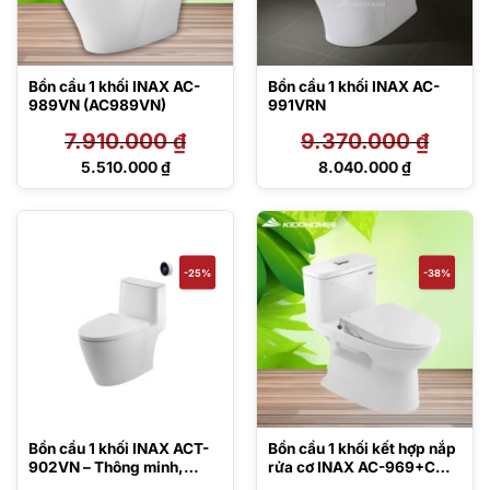
Bồn cầu 1 khối INAX AC-
Bồn cầu 1 khối INAX AC-
989VN (AC989VN)
991VRN
7.910.000
₫
9.370.000
₫
Giá
Giá
5.510.000
₫
8.040.000
₫
gốc
gốc
Giá
Giá
là:
là:
hiện
hiện
7.910.000 ₫.
9.370.000 ₫.
tại
tại
là:
là:
5.510.000 ₫.
8.040.000 ₫.
-25%
-38%
Bồn cầu 1 khối INAX ACT-
Bồn cầu 1 khối kết hợp nắp
902VN – Thông minh,
rửa cơ INAX AC-969+CW-
không chạm
S15VN