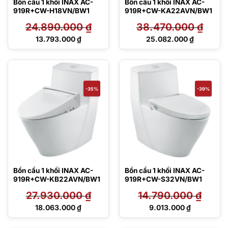
Bồn cầu 1 khối INAX AC-
Bồn cầu 1 khối INAX AC-
919R+CW-H18VN/BW1
919R+CW-KA22AVN/BW1
24.890.000
₫
38.470.000
₫
Giá
Giá
13.793.000
₫
25.082.000
₫
gốc
gốc
Giá
Giá
là:
là:
hiện
hiện
24.890.000 ₫.
38.470.000 ₫.
tại
tại
là:
là:
13.793.000 ₫.
25.082.000 ₫.
-35%
-39%
Bồn cầu 1 khối INAX AC-
Bồn cầu 1 khối INAX AC-
919R+CW-KB22AVN/BW1
919R+CW-S32VN/BW1
27.930.000
₫
14.790.000
₫
Giá
Giá
18.063.000
₫
9.013.000
₫
gốc
gốc
Giá
Giá
là:
là:
hiện
hiện