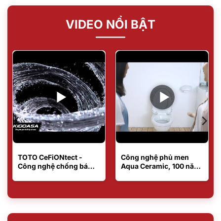
VIDEO NỔI BẬT
TOTO CeFiONtect -
Công nghệ phủ men
Công nghệ chống bám
Aqua Ceramic, 100 năm
bẩn trên mặt sứ
bàn cầu vẫn mới?