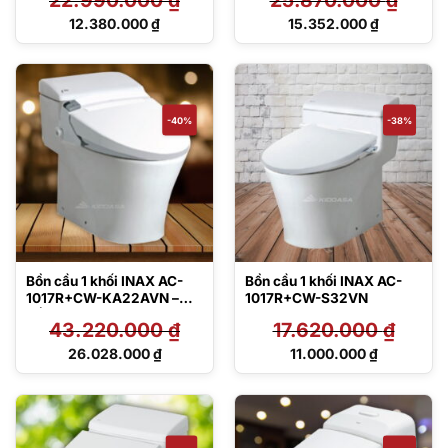
Giá
Giá
12.380.000
₫
15.352.000
₫
gốc
gốc
Giá
Giá
là:
là:
hiện
hiện
22.990.000 ₫.
25.870.000 ₫.
tại
tại
là:
là:
12.380.000 ₫.
15.352.000 ₫.
-40%
-38%
Bồn cầu 1 khối INAX AC-
Bồn cầu 1 khối INAX AC-
1017R+CW-KA22AVN –
1017R+CW-S32VN
Nắp điện tử
43.220.000
₫
17.620.000
₫
Giá
Giá
26.028.000
₫
11.000.000
₫
gốc
gốc
Giá
Giá
là:
là:
hiện
hiện
43.220.000 ₫.
17.620.000 ₫.
tại
tại
là:
là:
26.028.000 ₫.
11.000.000 ₫.