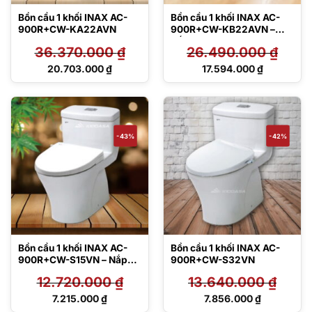
Bồn cầu 1 khối INAX AC-
Bồn cầu 1 khối INAX AC-
900R+CW-KA22AVN
900R+CW-KB22AVN –
Nắp điện tử
36.370.000
₫
26.490.000
₫
Giá
Giá
20.703.000
₫
17.594.000
₫
gốc
gốc
Giá
Giá
là:
là:
hiện
hiện
36.370.000 ₫.
26.490.000 ₫.
tại
tại
là:
là:
20.703.000 ₫.
17.594.000 ₫.
-43%
-42%
Bồn cầu 1 khối INAX AC-
Bồn cầu 1 khối INAX AC-
900R+CW-S15VN – Nắp
900R+CW-S32VN
rửa lạnh
12.720.000
₫
13.640.000
₫
Giá
Giá
7.215.000
₫
7.856.000
₫
gốc
gốc
Giá
Giá