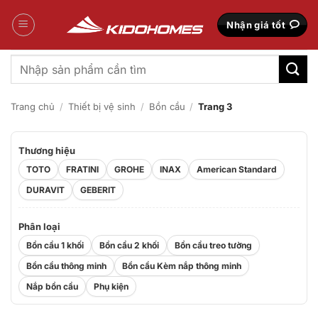
Bỏ
qua
Nhận giá tốt
nội
dung
Tìm
kiếm:
Trang chủ
/
Thiết bị vệ sinh
/
Bồn cầu
/
Trang 3
Thương hiệu
TOTO
FRATINI
GROHE
INAX
American Standard
DURAVIT
GEBERIT
Phân loại
Bồn cầu 1 khối
Bồn cầu 2 khối
Bồn cầu treo tường
Bồn cầu thông minh
Bồn cầu Kèm nắp thông minh
Nắp bồn cầu
Phụ kiện