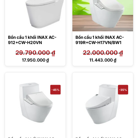
Bồn cầu 1 khối INAX AC-
Bồn cầu 1 khối INAX AC-
912+CW-H20VN
919R+CW-H17VN/BW1
29.790.000
₫
22.000.000
₫
Giá
Giá
17.950.000
₫
11.443.000
₫
gốc
gốc
Giá
Giá
là:
là:
hiện
hiện
29.790.000 ₫.
22.000.000 ₫.
tại
tại
là:
là:
17.950.000 ₫.
11.443.000 ₫.
-45%
-35%