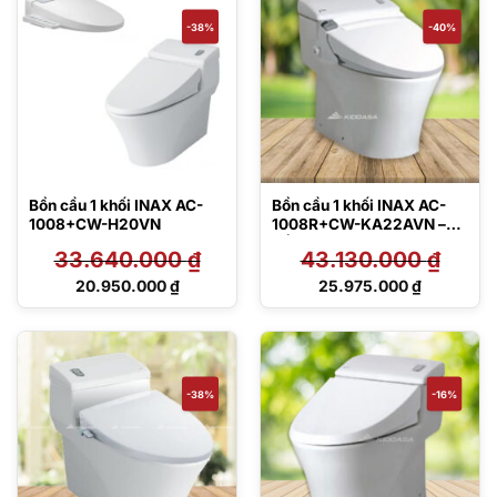
23.340.000 ₫.
25.140.000 ₫.
-38%
-40%
Bồn cầu 1 khối INAX AC-
Bồn cầu 1 khối INAX AC-
1008+CW-H20VN
1008R+CW-KA22AVN –
Nắp điện tử
33.640.000
₫
43.130.000
₫
Giá
Giá
20.950.000
₫
25.975.000
₫
gốc
gốc
Giá
Giá
là:
là:
hiện
hiện
33.640.000 ₫.
43.130.000 ₫.
tại
tại
là:
là:
20.950.000 ₫.
25.975.000 ₫.
-38%
-16%