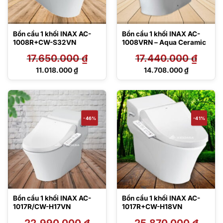
Bồn cầu 1 khối INAX AC-
Bồn cầu 1 khối INAX AC-
1008R+CW-S32VN
1008VRN – Aqua Ceramic
17.650.000
₫
17.440.000
₫
Giá
Giá
11.018.000
₫
14.708.000
₫
gốc
gốc
Giá
Giá
là:
là:
hiện
hiện
17.650.000 ₫.
17.440.000 ₫.
tại
tại
là:
là:
11.018.000 ₫.
14.708.000 ₫.
-46%
-41%
Bồn cầu 1 khối INAX AC-
Bồn cầu 1 khối INAX AC-
1017R/CW-H17VN
1017R+CW-H18VN
22.990.000
₫
25.870.000
₫