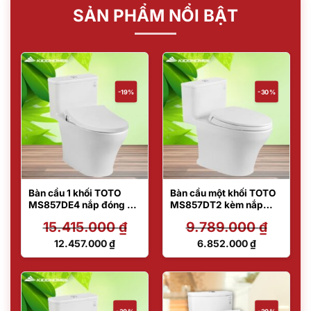
SẢN PHẨM NỔI BẬT
-19%
-30%
Bàn cầu 1 khối TOTO
Bàn cầu một khối TOTO
MS857DE4 nắp đóng êm
MS857DT2 kèm nắp
kèm vòi rửa nước lạnh
đóng êm TC393VS
15.415.000
₫
9.789.000
₫
TCW1211A
Giá
Giá
12.457.000
₫
6.852.000
₫
gốc
gốc
Giá
Giá
là:
là:
hiện
hiện
15.415.000 ₫.
9.789.000 ₫.
tại
tại
là:
là:
12.457.000 ₫.
6.852.000 ₫.