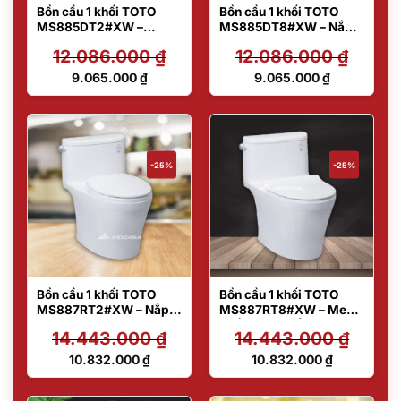
Bồn cầu 1 khối TOTO
Bồn cầu 1 khối TOTO
MS885DT2#XW –
MS885DT8#XW – Nắp
Model hot
đóng êm
12.086.000
₫
12.086.000
₫
Giá
Giá
9.065.000
₫
9.065.000
₫
gốc
gốc
Giá
Giá
là:
là:
hiện
hiện
12.086.000 ₫.
12.086.000 ₫.
tại
tại
là:
là:
9.065.000 ₫.
9.065.000 ₫.
-25%
-25%
Bồn cầu 1 khối TOTO
Bồn cầu 1 khối TOTO
MS887RT2#XW – Nắp
MS887RT8#XW – Men
đóng êm
chống bám bẩn
14.443.000
₫
14.443.000
₫
Giá
Giá
10.832.000
₫
10.832.000
₫
gốc
gốc
Giá
Giá
là:
là:
hiện
hiện