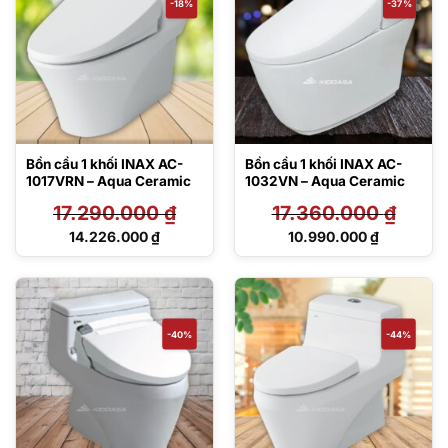
-18%
-37%
Bồn cầu 1 khối INAX AC-
Bồn cầu 1 khối INAX AC-
1017VRN – Aqua Ceramic
1032VN – Aqua Ceramic
17.290.000
₫
17.360.000
₫
Giá
Giá
14.226.000
₫
10.990.000
₫
gốc
gốc
Giá
Giá
là:
là:
hiện
hiện
17.290.000 ₫.
17.360.000 ₫.
tại
tại
là:
là:
14.226.000 ₫.
10.990.000 ₫.
-40%
-44%