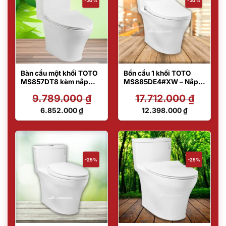
-30%
-30%
Bàn cầu một khối TOTO
Bồn cầu 1 khối TOTO
MS857DT8 kèm nắp
MS885DE4#XW – Nắp
đóng êm TV600VS
rửa lạnh
9.789.000
₫
17.712.000
₫
Giá
Giá
6.852.000
₫
12.398.000
₫
gốc
gốc
Giá
Giá
là:
là:
hiện
hiện
9.789.000 ₫.
17.712.000 ₫.
tại
tại
là:
là:
6.852.000 ₫.
12.398.000 ₫.
-25%
-25%