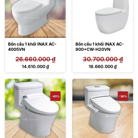
Bồn cầu 1 khối INAX AC-
Bồn cầu 1 khối INAX AC-
4005VN
900+CW-H20VN
26.660.000
₫
30.700.000
₫
Giá
Giá
14.610.000
₫
18.660.000
₫
gốc
gốc
Giá
Giá
là:
là:
hiện
hiện
26.660.000 ₫.
30.700.000 ₫.
tại
tại
là:
là:
14.610.000 ₫.
18.660.000 ₫.
-43%
-34%