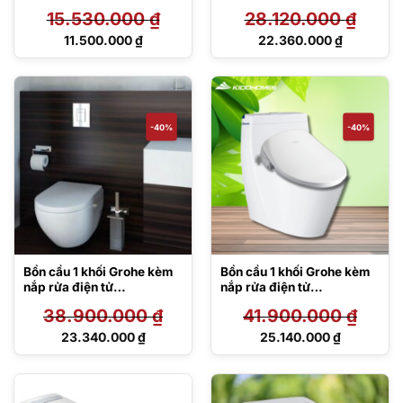
êm 101330SH00
15.530.000
₫
28.120.000
₫
Giá
Giá
11.500.000
₫
22.360.000
₫
gốc
gốc
Giá
Giá
là:
là:
hiện
hiện
15.530.000 ₫.
28.120.000 ₫.
tại
tại
là:
là:
11.500.000 ₫.
22.360.000 ₫.
-40%
-40%
Bồn cầu 1 khối Grohe kèm
Bồn cầu 1 khối Grohe kèm
nắp rửa điện tử
nắp rửa điện tử
39316000/DB 5500
39316000/DB 5600
38.900.000
₫
41.900.000
₫
Giá
Giá
23.340.000
₫
25.140.000
₫
gốc
gốc
Giá
Giá
là:
là:
hiện
hiện
38.900.000 ₫.
41.900.000 ₫.
tại
tại
là:
là: