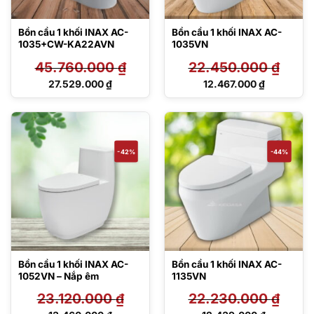
Bồn cầu 1 khối INAX AC-
Bồn cầu 1 khối INAX AC-
1035+CW-KA22AVN
1035VN
45.760.000
₫
22.450.000
₫
Giá
Giá
27.529.000
₫
12.467.000
₫
gốc
gốc
Giá
Giá
là:
là:
hiện
hiện
45.760.000 ₫.
22.450.000 ₫.
tại
tại
là:
là:
27.529.000 ₫.
12.467.000 ₫.
-42%
-44%
Bồn cầu 1 khối INAX AC-
Bồn cầu 1 khối INAX AC-
1052VN – Nắp êm
1135VN
23.120.000
₫
22.230.000
₫