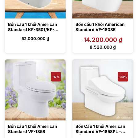
Bồn cầu 1 khối American
Bồn cầu 1 khối American
Standard KF-3501/KF-
Standard VF-1808E
8370
52.000.000
₫
14.200.000
₫
Giá
8.520.000
₫
gốc
Giá
là:
hiện
14.200.000 ₫.
tại
là:
8.520.000 ₫.
-17%
-53%
Bồn cầu 1 khối American
Bồn Cầu 1 khối American
Standard VF-1858
Standard VF-1858PL –
Nắp điện tử