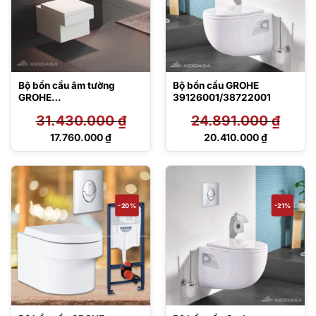
Bộ bồn cầu âm tường
Bộ bồn cầu GROHE
GROHE
39126001/38722001
39244000/38528001/387
31.430.000
₫
24.891.000
₫
3200
Giá
Giá
17.760.000
₫
20.410.000
₫
gốc
gốc
Giá
Giá
là:
là:
hiện
hiện
31.430.000 ₫.
24.891.000 ₫.
tại
tại
là:
là:
17.760.000 ₫.
20.410.000 ₫.
-20%
-21%