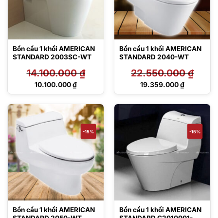
Bồn cầu 1 khối AMERICAN
Bồn cầu 1 khối AMERICAN
STANDARD 2003SC-WT
STANDARD 2040-WT
14.100.000
₫
22.550.000
₫
Giá
Giá
10.100.000
₫
19.359.000
₫
gốc
gốc
Giá
Giá
là:
là:
hiện
hiện
14.100.000 ₫.
22.550.000 ₫.
tại
tại
là:
là:
10.100.000 ₫.
19.359.000 ₫.
-15%
-15%
Bồn cầu 1 khối AMERICAN
Bồn cầu 1 khối AMERICAN