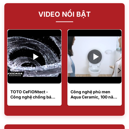
VIDEO NỔI BẬT
TOTO CeFiONtect -
Công nghệ phủ men
Công nghệ chống bám
Aqua Ceramic, 100 năm
bẩn trên mặt sứ
bàn cầu vẫn mới?