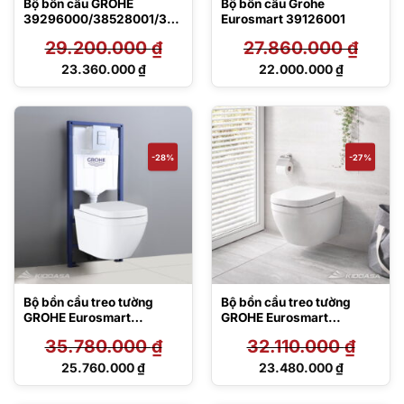
Bộ bồn cầu GROHE
Bộ bồn cầu Grohe
39296000/38528001/385
Eurosmart 39126001
05000
29.200.000
₫
27.860.000
₫
Giá
Giá
23.360.000
₫
22.000.000
₫
gốc
gốc
Giá
Giá
là:
là:
hiện
hiện
29.200.000 ₫.
27.860.000 ₫.
tại
tại
là:
là:
23.360.000 ₫.
22.000.000 ₫.
-28%
-27%
Bộ bồn cầu treo tường
Bộ bồn cầu treo tường
GROHE Eurosmart
GROHE Eurosmart
39205000
39205000/38722001
35.780.000
₫
32.110.000
₫
Giá
Giá
25.760.000
₫
23.480.000
₫
gốc
gốc
Giá
Giá
là:
là:
hiện
hiện