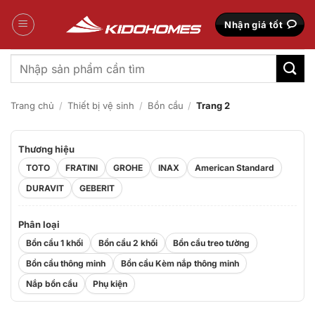
Bỏ
qua
Nhận giá tốt
nội
dung
Tìm
kiếm:
Trang chủ
/
Thiết bị vệ sinh
/
Bồn cầu
/
Trang 2
Thương hiệu
TOTO
FRATINI
GROHE
INAX
American Standard
DURAVIT
GEBERIT
Phân loại
Bồn cầu 1 khối
Bồn cầu 2 khối
Bồn cầu treo tường
Bồn cầu thông minh
Bồn cầu Kèm nắp thông minh
Nắp bồn cầu
Phụ kiện