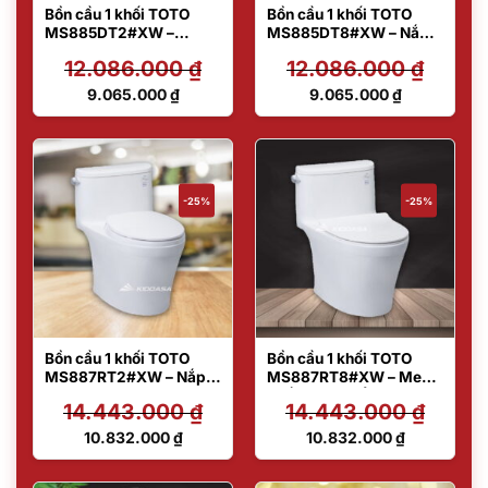
Bồn cầu 1 khối TOTO
Bồn cầu 1 khối TOTO
MS885DT2#XW –
MS885DT8#XW – Nắp
Model hot
đóng êm
12.086.000
₫
12.086.000
₫
Giá
Giá
9.065.000
₫
9.065.000
₫
gốc
gốc
Giá
Giá
là:
là:
hiện
hiện
12.086.000 ₫.
12.086.000 ₫.
tại
tại
là:
là:
9.065.000 ₫.
9.065.000 ₫.
-25%
-25%
Bồn cầu 1 khối TOTO
Bồn cầu 1 khối TOTO
MS887RT2#XW – Nắp
MS887RT8#XW – Men
đóng êm
chống bám bẩn
14.443.000
₫
14.443.000
₫
Giá
Giá
10.832.000
₫
10.832.000
₫
gốc
gốc
Giá
Giá
là:
là:
hiện
hiện