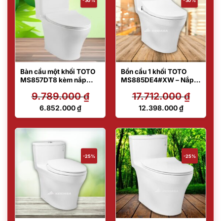
-30%
-30%
Bàn cầu một khối TOTO
Bồn cầu 1 khối TOTO
MS857DT8 kèm nắp
MS885DE4#XW – Nắp
đóng êm TV600VS
rửa lạnh
9.789.000
₫
17.712.000
₫
Giá
Giá
6.852.000
₫
12.398.000
₫
gốc
gốc
Giá
Giá
là:
là:
hiện
hiện
9.789.000 ₫.
17.712.000 ₫.
tại
tại
là:
là:
6.852.000 ₫.
12.398.000 ₫.
-25%
-25%