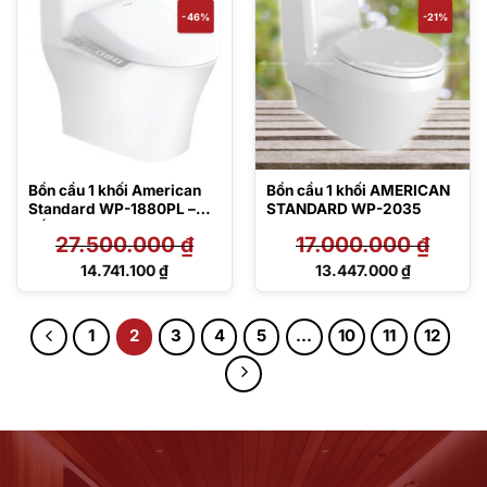
-46%
-21%
Bồn cầu 1 khối American
Bồn cầu 1 khối AMERICAN
Standard WP-1880PL –
STANDARD WP-2035
Nắp điện tử
27.500.000
₫
17.000.000
₫
Giá
Giá
14.741.100
₫
13.447.000
₫
gốc
gốc
Giá
Giá
là:
là:
hiện
hiện
27.500.000 ₫.
17.000.000 ₫.
tại
tại
1
2
3
4
5
…
10
11
12
là:
là:
14.741.100 ₫.
13.447.000 ₫.