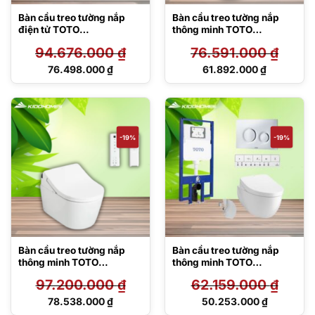
Bàn cầu treo tường nắp
Bàn cầu treo tường nắp
điện tử TOTO
thông minh TOTO
CW542HME5UNW1/TCF8
CW542HME5UNW1/TCF7
94.676.000
₫
76.591.000
₫
01CZ/WH172AT/MB175M#
94CZ/WH172AT/MB175M#
SS
SS
Giá
Giá
76.498.000
₫
61.892.000
₫
gốc
gốc
Giá
Giá
là:
là:
hiện
hiện
94.676.000 ₫.
76.591.000 ₫.
tại
tại
là:
là:
76.498.000 ₫.
61.892.000 ₫.
-19%
-19%
Bàn cầu treo tường nắp
Bàn cầu treo tường nắp
thông minh TOTO
thông minh TOTO
CW542HME5UNW1/TCF7
CW812REA#W/TCF47360
97.200.000
₫
62.159.000
₫
95C2Z/WH172AAT/MB175
GAA#NW1/
M#SS
WH172AT/TCA465/MB174
Giá
Giá
78.538.000
₫
50.253.000
₫
P#SS
gốc
gốc
Giá
Giá