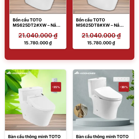
Bồn cầu TOTO
Bồn cầu TOTO
MS625DT2#XW – Nắp
MS625DT8#XW – Nắp
đóng êm TC393VS
đóng êm TC600VS
21.040.000
₫
21.040.000
₫
Giá
Giá
15.780.000
₫
15.780.000
₫
gốc
gốc
Giá
Giá
là:
là:
hiện
hiện
21.040.000 ₫.
21.040.000 ₫.
tại
tại
là:
là:
15.780.000 ₫.
15.780.000 ₫.
-35%
-30%
Bàn cầu thông minh TOTO
Bàn cầu thông minh TOTO