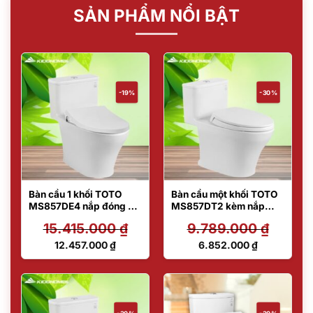
SẢN PHẨM NỔI BẬT
-19%
-30%
Bàn cầu 1 khối TOTO
Bàn cầu một khối TOTO
MS857DE4 nắp đóng êm
MS857DT2 kèm nắp
kèm vòi rửa nước lạnh
đóng êm TC393VS
15.415.000
₫
9.789.000
₫
TCW1211A
Giá
Giá
12.457.000
₫
6.852.000
₫
gốc
gốc
Giá
Giá
là:
là:
hiện
hiện
15.415.000 ₫.
9.789.000 ₫.
tại
tại
là:
là:
12.457.000 ₫.
6.852.000 ₫.