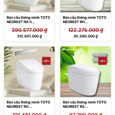
Bàn cầu thông minh TOTO
Bàn cầu thông minh TOTO
NEOREST NX II
NEOREST RH
CS901VT#NW1/T53P100V
CS989PVT#NW1/TCF976
390.577.000
₫
122.275.000
₫
R
8WZ#NW1
Giá
Giá
315.601.000
₫
85.590.000
₫
gốc
gốc
Giá
Giá
là:
là:
hiện
hiện
390.577.000 ₫.
122.275.000 ₫.
tại
tại
là:
là:
315.601.000 ₫.
85.590.000 ₫.
-29%
-35%
Bàn cầu thông minh TOTO
Bàn cầu thông minh TOTO
NEOREST RH
NEOREST RS
CS989VT#NW1/TCF9768
CS921VT#NW1/TCF83410
121.481.000
₫
97.799.000
₫