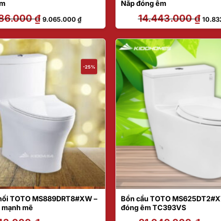
êm
Nắp đóng êm
086.000
₫
Giá
Giá
14.443.000
₫
Giá
9.065.000
₫
10.83
gốc
hiện
gốc
là:
tại
là:
12.086.000 ₫.
là:
14.443
9.065.000 ₫.
-25%
 khối TOTO MS889DRT8#XW –
Bồn cầu TOTO MS625DT2#X
o mạnh mẽ
đóng êm TC393VS
Giá
Giá
Giá