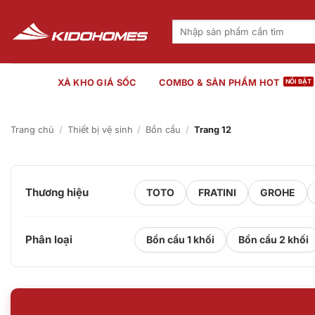
Bỏ
qua
Tìm
kiếm:
nội
dung
XẢ KHO GIÁ SỐC
COMBO & SẢN PHẨM HOT
Trang chủ
/
Thiết bị vệ sinh
/
Bồn cầu
/
Trang 12
Thương hiệu
TOTO
FRATINI
GROHE
Phân loại
Bồn cầu 1 khối
Bồn cầu 2 khối