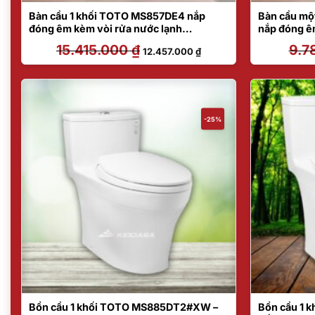
Bàn cầu 1 khối TOTO MS857DE4 nắp
Bàn cầu m
đóng êm kèm vòi rửa nước lạnh
nắp đóng 
TCW1211A
15.415.000
₫
Giá
Giá
9.7
12.457.000
₫
gốc
hiện
là:
tại
15.415.000 ₫.
là:
12.457.000 ₫.
-25%
Bồn cầu 1 khối TOTO MS885DT2#XW –
Bồn cầu 1