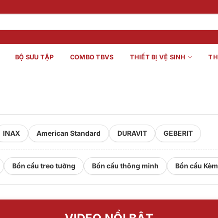
BỘ SƯU TẬP
COMBO TBVS
THIẾT BỊ VỆ SINH
TH
INAX
American Standard
DURAVIT
GEBERIT
Bồn cầu treo tường
Bồn cầu thông minh
Bồn cầu Kèm