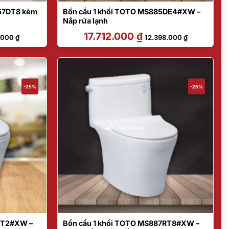
57DT8 kèm
Bồn cầu 1 khối TOTO MS885DE4#XW –
Nắp rửa lạnh
Giá
17.712.000
₫
Giá
Giá
.000
₫
12.398.000
₫
hiện
gốc
hiện
tại
là:
tại
000 ₫.
là:
17.712.000 ₫.
là:
6.852.000 ₫.
12.398.000 ₫
-25%
-25%
RT2#XW –
Bồn cầu 1 khối TOTO MS887RT8#XW –