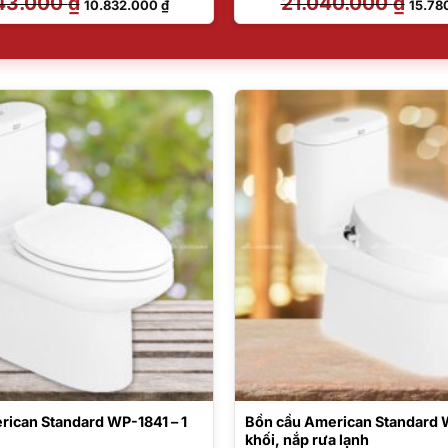
43.000
₫
21.040.000
₫
10.832.000
₫
15.78
gốc
hiện
gốc
là:
tại
là:
14.443.000 ₫.
là:
21.040
10.832.000 ₫.
rican Standard WP-1841 – 1
Bồn cầu American Standard W
m
khối, nắp rưa lạnh