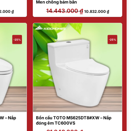
Men chống bám bẩn
Giá
14.443.000
₫
Giá
Giá
2.000
₫
10.832.000
₫
hiện
gốc
hiện
tại
là:
tại
.000 ₫.
là:
14.443.000 ₫.
là:
10.832.000 ₫.
10.832.000 
-25%
-25%
W – Nắp
Bồn cầu TOTO MS625DT8#XW – Nắp
đóng êm TC600VS
Giá
Giá
Giá