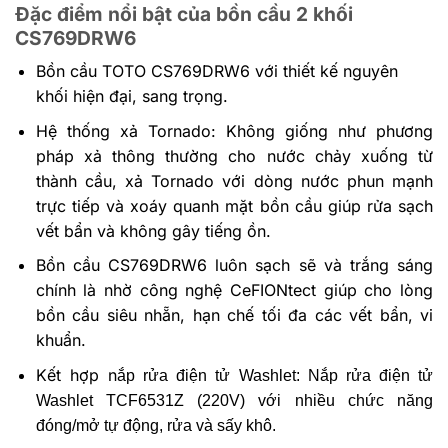
Đặc điểm nổi bật của bồn cầu 2 khối
CS769DRW6
Bồn cầu TOTO
CS769DRW6 với thiết kế nguyên
khối hiện đại, sang trọng.
Hệ thống xả Tornado: Không giống như phương
pháp xả thông thường cho nước chảy xuống từ
thành cầu, xả Tornado với dòng nước phun mạnh
trực tiếp và xoáy quanh mặt bồn cầu giúp rửa sạch
vết bẩn và không gây tiếng ồn.
Bồn cầu CS769DRW6 luôn sạch sẽ và trắng sáng
chính là nhờ công nghệ CeFIONtect giúp cho lòng
bồn cầu siêu nhẵn, hạn chế tối đa các vết bẩn, vi
khuẩn.
Kết hợp n
ắp rửa điện tử Washlet:
Nắp rửa điện tử
Washlet TCF6531Z (220V) với nhiều chức năng
đóng/mở tự động, rửa và sấy khô.