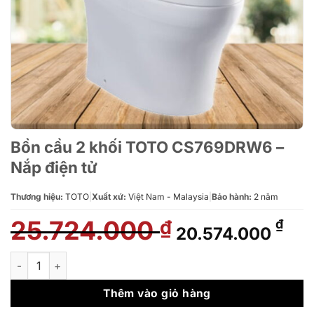
Bồn cầu 2 khối TOTO CS769DRW6 –
Nắp điện tử
Thương hiệu:
TOTO
|
Xuất xứ:
Việt Nam - Malaysia
|
Bảo hành:
2 năm
25.724.000
Giá
Giá
₫
₫
20.574.000
gốc
hiệ
là:
tại
Bồn cầu 2 khối TOTO CS769DRW6 - Nắp điện tử số lượng
25.724.000 ₫.
là:
20.
Thêm vào giỏ hàng