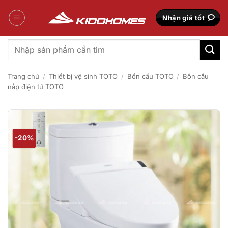
Bỏ
qua
Nhận giá tốt
nội
dung
Tìm
kiếm:
Trang chủ
/
Thiết bị vệ sinh TOTO
/
Bồn cầu TOTO
/
Bồn cầu
nắp điện tử TOTO
-20%