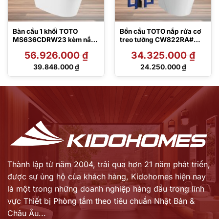
Bàn cầu 1 khối TOTO
Bồn cầu TOTO nắp rửa cơ
MS636CDRW23 kèm nắp
treo tường CW822RA#W
rửa điện tử TCF47360GAA
TCW1211A#NW1 WH172A
56.926.000
₫
34.325.000
₫
MB176G#WH
Giá
Giá
39.848.000
₫
24.250.000
₫
gốc
gốc
Giá
Giá
là:
là:
hiện
hiện
56.926.000 ₫.
34.325.000 ₫.
tại
tại
là:
là:
39.848.000 ₫.
24.250.000 ₫.
Thành lập từ năm 2004, trải qua hơn 21 năm phát triển,
được sự ủng hộ của khách hàng,
Kidohomes hiện nay
là một trong những doanh nghiệp hàng đầu trong lĩnh
vực Thiết bị Phòng tắm theo tiêu chuẩn Nhật Bản &
Châu Âu...