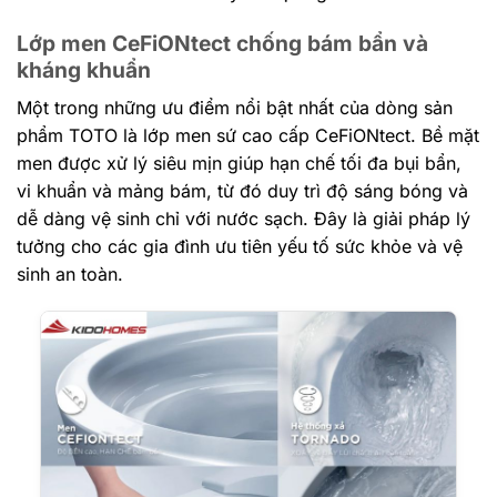
Lớp men CeFiONtect chống bám bẩn và
kháng khuẩn
Một trong những ưu điểm nổi bật nhất của dòng sản
phẩm TOTO là lớp men sứ cao cấp CeFiONtect. Bề mặt
men được xử lý siêu mịn giúp hạn chế tối đa bụi bẩn,
vi khuẩn và mảng bám, từ đó duy trì độ sáng bóng và
dễ dàng vệ sinh chỉ với nước sạch. Đây là giải pháp lý
tưởng cho các gia đình ưu tiên yếu tố sức khỏe và vệ
sinh an toàn.