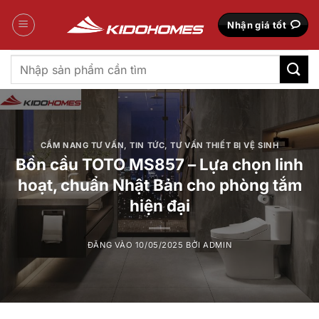
Bỏ
qua
Nhận giá tốt
nội
dung
Tìm
kiếm:
CẨM NANG TƯ VẤN
,
TIN TỨC
,
TƯ VẤN THIẾT BỊ VỆ SINH
Bồn cầu TOTO MS857 – Lựa chọn linh
hoạt, chuẩn Nhật Bản cho phòng tắm
hiện đại
ĐĂNG VÀO
10/05/2025
BỞI
ADMIN