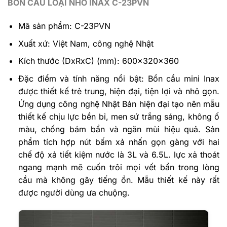
BỒN CẦU LOẠI NHỎ INAX C-23PVN
Mã sản phẩm: C-23PVN
Xuất xứ: Việt Nam, công nghệ Nhật
Kích thước (DxRxC) (mm): 600x320x360
Đặc điểm và tính năng nổi bật: Bồn cầu mini Inax
được thiết kế trẻ trung, hiện đại, tiện lợi và nhỏ gọn.
Ứng dụng công nghệ Nhật Bản hiện đại tạo nên mẫu
thiết kế chịu lực bền bỉ, men sứ trắng sáng, không ố
màu, chống bám bẩn và ngăn mùi hiệu quả. Sản
phẩm tích hợp nút bấm xả nhấn gọn gàng với hai
chế độ xả tiết kiệm nước là 3L và 6.5L. lực xả thoát
ngang mạnh mẽ cuốn trôi mọi vết bẩn trong lòng
cầu mà không gây tiếng ồn. Mẫu thiết kế này rất
được người dùng ưa chuộng.