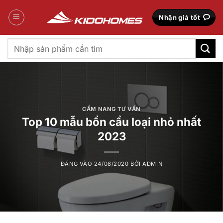
Bỏ
qua
Nhận giá tốt
nội
dung
Tìm
kiếm:
CẨM NANG TƯ VẤN
Top 10 mẫu bồn cầu loại nhỏ nhất
2023
ĐĂNG VÀO
24/08/2020
BỞI
ADMIN