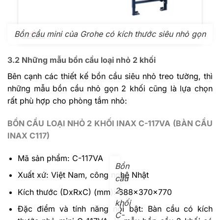
Bồn cầu mini của Grohe có kích thước siêu nhỏ gọn
3.2 Những mẫu bồn cầu loại nhỏ 2 khối
Bên cạnh các thiết kế bồn cầu siêu nhỏ treo tường, thì
những mẫu bồn cầu nhỏ gọn 2 khối cũng là lựa chọn
rất phù hợp cho phòng tắm nhỏ:
BỒN CẦU LOẠI NHỎ 2 KHỐI INAX C-117VA (BÀN CẦU
INAX C117)
Mã sản phẩm: C-117VA
Bồn
Xuất xứ: Việt Nam, công nghệ Nhật
cầu
2
Kích thước (DxRxC) (mm): 688x370x770
khối
Đặc điểm và tính năng nổi bật: Bàn cầu có kích
C-