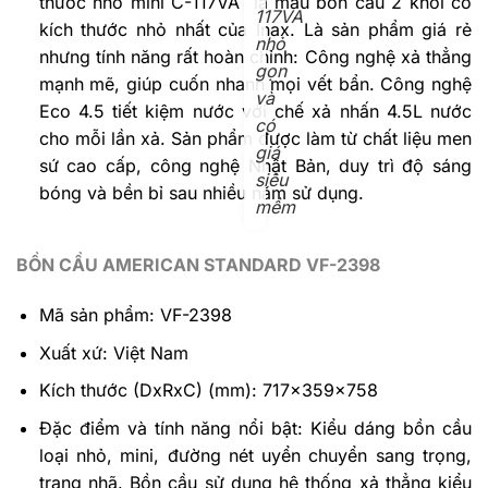
thước nhỏ mini C-117VA là mẫu bồn cầu 2 khối có
117VA
kích thước nhỏ nhất của Inax. Là sản phẩm giá rẻ
nhỏ
nhưng tính năng rất hoàn chỉnh: Công nghệ xả thẳng
gọn
mạnh mẽ, giúp cuốn nhanh mọi vết bẩn. Công nghệ
và
Eco 4.5 tiết kiệm nước với chế xả nhấn 4.5L nước
có
cho mỗi lần xả. Sản phẩm được làm từ chất liệu men
giá
sứ cao cấp, công nghệ Nhật Bản, duy trì độ sáng
siêu
bóng và bền bỉ sau nhiều năm sử dụng.
mềm
BỒN CẦU AMERICAN STANDARD VF-2398
Mã sản phẩm: VF-2398
Xuất xứ: Việt Nam
Kích thước (DxRxC) (mm): 717x359x758
Đặc điểm và tính năng nổi bật: Kiểu dáng bồn cầu
loại nhỏ, mini, đường nét uyển chuyển sang trọng,
trang nhã. Bồn cầu sử dụng hệ thống xả thẳng kiểu