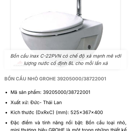
Bồn cầu inax C-22PVN có chế độ xả mạnh mẽ với
lượng nước cố định 8L cho mỗi lần xả
BỒN CẦU NHỎ GROHE 39205000/38722001
Mã sản phẩm: 39205000/38722001
Xuất xứ: Đức- Thái Lan
Kích thước (DxRxC) (mm): 525x367x400
Đặc điểm và tính năng nổi bật: Bồn cầu loại nhỏ,
mini thương hiệu GROHE là một trong những thiết kế