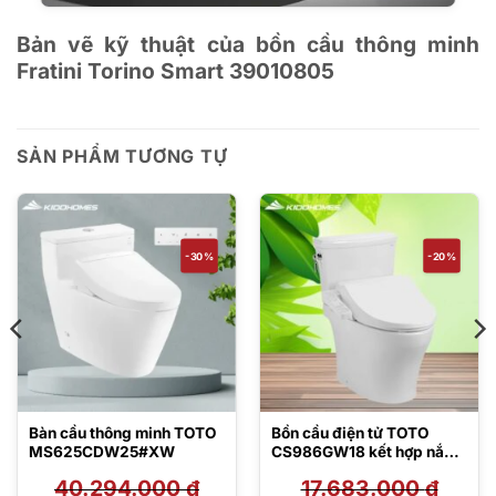
Bản vẽ kỹ thuật của bồn cầu thông minh
Fratini Torino Smart 39010805
SẢN PHẨM TƯƠNG TỰ
-30%
-20%
Bàn cầu thông minh TOTO
Bồn cầu điện tử TOTO
MS625CDW25#XW
CS986GW18 kết hợp nắp
rửa Washlet
40.294.000
₫
17.683.000
₫
TCF23710AAA C2 Simple