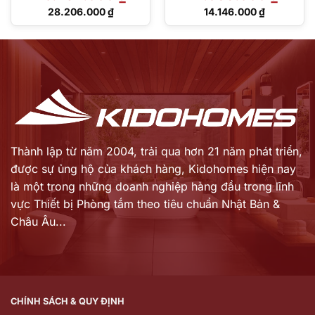
Giá
Giá
28.206.000
₫
14.146.000
₫
gốc
gốc
Giá
Giá
là:
là:
hiện
hiện
40.294.000 ₫.
17.683.000 ₫.
tại
tại
là:
là:
28.206.000 ₫.
14.146.000 ₫.
Thành lập từ năm 2004, trải qua hơn 21 năm phát triển,
được sự ủng hộ của khách hàng,
Kidohomes hiện nay
là một trong những doanh nghiệp hàng đầu trong lĩnh
vực Thiết bị Phòng tắm theo tiêu chuẩn Nhật Bản &
Châu Âu...
CHÍNH SÁCH & QUY ĐỊNH