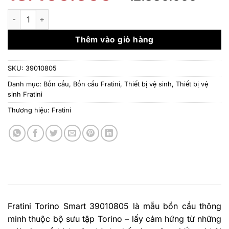
gốc
hiệ
là:
tại
Bồn cầu thông minh Fratini Torino Smart 39010805 số lượng
18.400.000 ₫.
là:
12.
Thêm vào giỏ hàng
SKU:
39010805
Danh mục:
Bồn cầu
,
Bồn cầu Fratini
,
Thiết bị vệ sinh
,
Thiết bị vệ
sinh Fratini
Thương hiệu:
Fratini
Fratini Torino Smart 39010805 là mẫu bồn cầu thông
minh thuộc bộ sưu tập Torino – lấy cảm hứng từ những