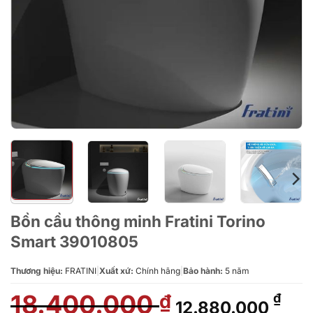
Bồn cầu thông minh Fratini Torino
Smart 39010805
Thương hiệu:
FRATINI
|
Xuất xứ:
Chính hãng
|
Bảo hành:
5 năm
18.400.000
Giá
Giá
₫
₫
12.880.000