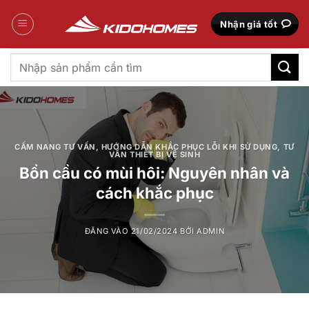
Bỏ
qua
Nhận giá tốt
nội
dung
Tìm
kiếm:
CẨM NANG TƯ VẤN
,
HƯỚNG DẪN KHẮC PHỤC LỖI KHI SỬ DỤNG
,
TƯ
VẤN THIẾT BỊ VỆ SINH
Bồn cầu có mùi hôi: Nguyên nhân và
cách khắc phục
ĐĂNG VÀO
21/02/2024
BỞI
ADMIN