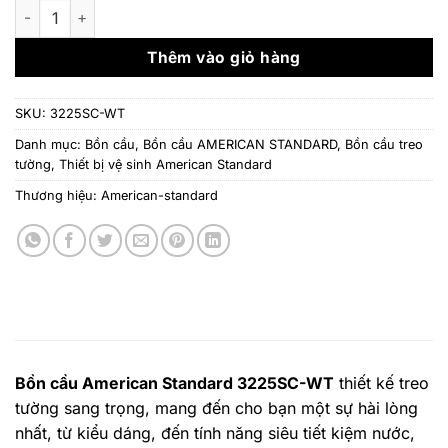
là:
tại
Bồn cầu American Standard 3225SC-WT - Treo tường số lượn
5.000.000 ₫.
là:
4.900
Thêm vào giỏ hàng
SKU:
3225SC-WT
Danh mục:
Bồn cầu
,
Bồn cầu AMERICAN STANDARD
,
Bồn cầu treo
tường
,
Thiết bị vệ sinh American Standard
Thương hiệu:
American-standard
Bồn cầu American Standard 3225SC-WT
thiết kế treo
tường sang trọng, mang đến cho bạn một sự hài lòng
nhất, từ kiểu dáng, đến tính năng siêu tiết kiệm nước,