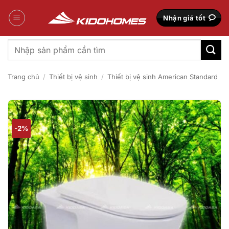
Bỏ
qua
Nhận giá tốt
nội
dung
Tìm
kiếm:
Trang chủ
/
Thiết bị vệ sinh
/
Thiết bị vệ sinh American Standard
-2%