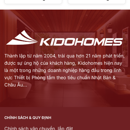
gốc
gốc
Giá
Giá
là:
là:
hiện
hiện
13.830.000 ₫.
11.900.000 ₫.
tại
tại
là:
là:
9.681.000 ₫.
8.925.000 ₫.
Thành lập từ năm 2004, trải qua hơn 21 năm phát triển,
được sự ủng hộ của khách hàng,
Kidohomes hiện nay
là một trong những doanh nghiệp hàng đầu trong lĩnh
vực Thiết bị Phòng tắm theo tiêu chuẩn Nhật Bản &
Châu Âu...
CHÍNH SÁCH & QUY ĐỊNH
Chính sách vận chuyển, lắp đặt