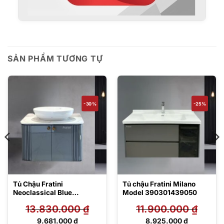
SẢN PHẨM TƯƠNG TỰ
-30%
-25%
Tủ Chậu Fratini
Tủ chậu Fratini Milano
Neoclassical Blue
Model 390301439050
390301349055
13.830.000
₫
11.900.000
₫
Giá
Giá
9.681.000
₫
8.925.000
₫