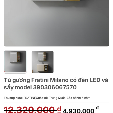
Tủ gương Fratini Milano có đèn LED và
sấy model 390306067570
Thương hiệu:
FRATINI
|
Xuất xứ:
Trung Quốc
|
Bảo hành:
5 năm
12.320.000
Giá
Giá
₫
₫
4.930.000