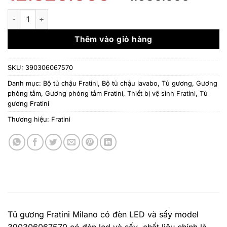
gốc
hiện
là:
tại
Tủ gương Fratini Milano có đèn LED và sấy model 3903060675
12.320.000 ₫.
là:
4.93
Thêm vào giỏ hàng
SKU:
390306067570
Danh mục:
Bộ tủ chậu Fratini
,
Bộ tủ chậu lavabo, Tủ gương
,
Gương
phòng tắm
,
Gương phòng tắm Fratini
,
Thiết bị vệ sinh Fratini
,
Tủ
gương Fratini
Thương hiệu:
Fratini
Tủ gương Fratini Milano có đèn LED và sấy model
390306067570 có đèn led và sấy ,chất liệu chính là