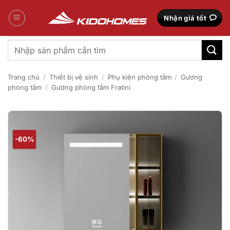
Bỏ
qua
Nhận giá tốt
nội
dung
Tìm
kiếm:
Trang chủ
/
Thiết bị vệ sinh
/
Phụ kiện phòng tắm
/
Gương
phòng tắm
/
Gương phòng tắm Fratini
-60%