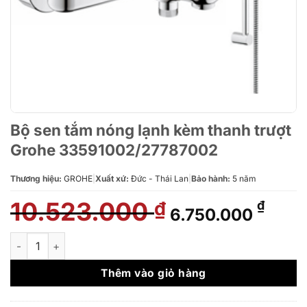
Bộ sen tắm nóng lạnh kèm thanh trượt
Grohe 33591002/27787002
Thương hiệu:
GROHE
|
Xuất xứ:
Đức - Thái Lan
|
Bảo hành:
5 năm
10.523.000
Giá
Giá
₫
₫
6.750.000
gốc
hiện
là:
tại
Bộ sen tắm nóng lạnh kèm thanh trượt Grohe 33591002/27787
10.523.000 ₫.
là:
6.750
Thêm vào giỏ hàng