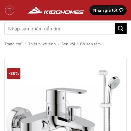
Bỏ
qua
Nhận giá tốt
nội
dung
Tìm
kiếm:
Trang chủ
/
Thiết bị vệ sinh
/
Sen vòi
/
Bộ sen tắm
-36%