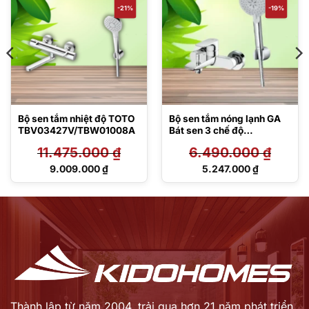
-21%
-19%
Bộ sen tắm nhiệt độ TOTO
Bộ sen tắm nóng lạnh GA
TBV03427V/TBW01008A
Bát sen 3 chế độ
TBG04302VA/TBW07009
11.475.000
₫
6.490.000
₫
A
Giá
Giá
9.009.000
₫
5.247.000
₫
gốc
gốc
Giá
Giá
là:
là:
hiện
hiện
11.475.000 ₫.
6.490.000 ₫.
tại
tại
là:
là:
9.009.000 ₫.
5.247.000 ₫.
Thành lập từ năm 2004, trải qua hơn 21 năm phát triển,