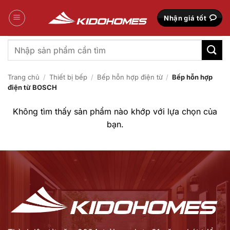
Bỏ
qua
Nhận giá tốt
nội
dung
Tìm
kiếm:
Trang chủ
/
Thiết bị bếp
/
Bếp hỗn hợp điện từ
/
Bếp hỗn hợp
điện từ BOSCH
Không tìm thấy sản phẩm nào khớp với lựa chọn của
bạn.