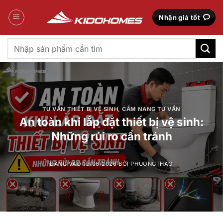
Bỏ
qua
Nhận giá tốt
nội
dung
Tìm
kiếm:
TƯ VẤN THIẾT BỊ VỆ SINH
,
CẨM NANG TƯ VẤN
An toàn khi lắp đặt thiết bị vệ sinh:
Những rủi ro cần tránh
ĐĂNG VÀO
19/06/2026
BỞI
PHUONGTHAO