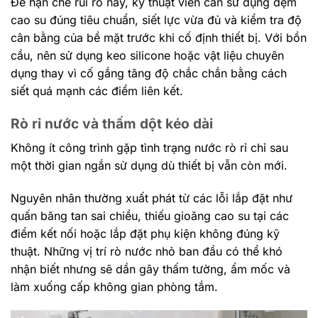
Để hạn chế rủi ro này, kỹ thuật viên cần sử dụng đệm
cao su đúng tiêu chuẩn, siết lực vừa đủ và kiểm tra độ
cân bằng của bề mặt trước khi cố định thiết bị. Với bồn
cầu, nên sử dụng keo silicone hoặc vật liệu chuyên
dụng thay vì cố gắng tăng độ chắc chắn bằng cách
siết quá mạnh các điểm liên kết.
Rò rỉ nước và thấm dột kéo dài
Không ít công trình gặp tình trạng nước rò rỉ chỉ sau
một thời gian ngắn sử dụng dù thiết bị vẫn còn mới.
Nguyên nhân thường xuất phát từ các lỗi lắp đặt như
quấn băng tan sai chiều, thiếu gioăng cao su tại các
điểm kết nối hoặc lắp đặt phụ kiện không đúng kỹ
thuật. Những vị trí rò nước nhỏ ban đầu có thể khó
nhận biết nhưng sẽ dần gây thấm tường, ẩm mốc và
làm xuống cấp không gian phòng tắm.